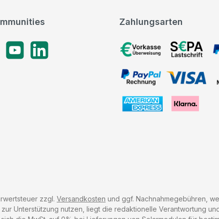
mmunities
Zahlungsarten
gram
YouTube
LinkedIn
Vorkasse, SEPA-Lastschrif
PayPal Rechnung, VISA, 
American Express, Klarna
hrwertsteuer zzgl.
Versandkosten
und ggf. Nachnahmegebühren, wen
r Unterstützung nutzen, liegt die redaktionelle Verantwortung und 