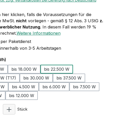
wSt. zzgl. Versandkosten bei Lieferung nach Deutschland
hier klicken, falls die Voraussetzungen für die
e MwSt.
nicht
vorliegen - gemäß § 12 Abs. 3 UStG
z.
ewerblicher Nutzung
. In diesem Fall werden 19 %
rechnet.
Weitere Informationen
per Paketdienst
 innerhalb von 3-5 Arbeitstagen
auswählen
Wh)
 W
bis 18.000 W
bis 22.500 W
 W (T17)
bis 30.000 W
bis 37.500 W
0 W
bis 4.500 W
bis 6.000 W
bis 7.500 W
W
bis 12.000 W
Produkt Anzahl: Gib den gewünschten Wert ein ode
Stück