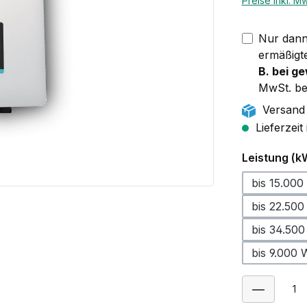
Preise inkl. M
Nur dann 
ermäßigt
B. bei g
MwSt. be
Versand 
Lieferzeit
Leistung (k
bis 15.000
bis 22.500
bis 34.50
bis 9.000 