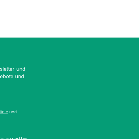
sletter und
gebote und
linie
und
esen und bin