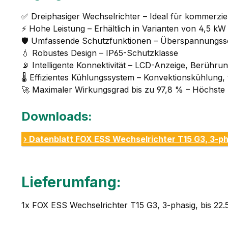
✅ Dreiphasiger Wechselrichter – Ideal für kommerziell
⚡ Hohe Leistung – Erhältlich in Varianten von 4,5 kW
🛡️ Umfassende Schutzfunktionen – Überspannungss
💧 Robustes Design – IP65-Schutzklasse
📡 Intelligente Konnektivität – LCD-Anzeige, Berühr
🌡️ Effizientes Kühlungssystem – Konvektionskühlung, t
🚀 Maximaler Wirkungsgrad bis zu 97,8 % – Höchste E
Downloads:
› Datenblatt FOX ESS Wechselrichter T15 G3, 3-p
Lieferumfang:
1x FOX ESS Wechselrichter T15 G3, 3-phasig, bis 22