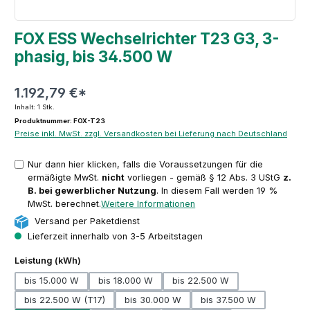
FOX ESS Wechselrichter T23 G3, 3-
phasig, bis 34.500 W
1.192,79 €*
Inhalt:
1 Stk.
Produktnummer: FOX-T23
Preise inkl. MwSt. zzgl. Versandkosten bei Lieferung nach Deutschland
Nur dann hier klicken, falls die Voraussetzungen für die
ermäßigte MwSt.
nicht
vorliegen - gemäß § 12 Abs. 3 UStG
z.
B. bei gewerblicher Nutzung
. In diesem Fall werden 19 %
MwSt. berechnet.
Weitere Informationen
Versand per Paketdienst
Lieferzeit innerhalb von 3-5 Arbeitstagen
auswählen
Leistung (kWh)
bis 15.000 W
bis 18.000 W
bis 22.500 W
bis 22.500 W (T17)
bis 30.000 W
bis 37.500 W