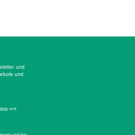
sletter und
gebote und
linie
und
esen und bin