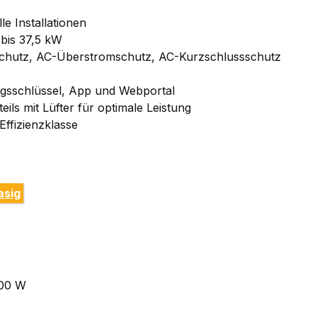
e Installationen
 bis 37,5 kW
chutz, AC-Überstromschutz, AC-Kurzschlussschutz
ungsschlüssel, App und Webportal
eils mit Lüfter für optimale Leistung
ffizienzklasse
asig
000 W