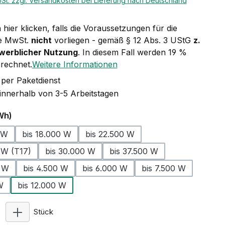
wSt. zzgl. Versandkosten bei Lieferung nach Deutschland
hier klicken, falls die Voraussetzungen für die
e MwSt.
nicht
vorliegen - gemäß § 12 Abs. 3 UStG
z.
ewerblicher Nutzung
. In diesem Fall werden 19 %
rechnet.
Weitere Informationen
per Paketdienst
 innerhalb von 3-5 Arbeitstagen
auswählen
Wh)
 W
bis 18.000 W
bis 22.500 W
 W (T17)
bis 30.000 W
bis 37.500 W
0 W
bis 4.500 W
bis 6.000 W
bis 7.500 W
W
bis 12.000 W
Produkt Anzahl: Gib den gewünschten Wert ein ode
Stück