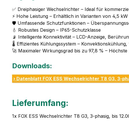
✅ Dreiphasiger Wechselrichter – Ideal für kommerziell
⚡ Hohe Leistung – Erhältlich in Varianten von 4,5 kW
🛡️ Umfassende Schutzfunktionen – Überspannungss
💧 Robustes Design – IP65-Schutzklasse
📡 Intelligente Konnektivität – LCD-Anzeige, Berühr
🌡️ Effizientes Kühlungssystem – Konvektionskühlung, t
🚀 Maximaler Wirkungsgrad bis zu 97,8 % – Höchste E
Downloads:
› Datenblatt FOX ESS Wechselrichter T8 G3, 3-ph
Lieferumfang:
1x FOX ESS Wechselrichter T8 G3, 3-phasig, bis 12.