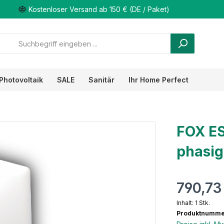
Kostenloser Versand ab 150 € (DE / Paket)
Photovoltaik
SALE
Sanitär
Ihr Home Perfect
FOX ES
phasig
790,73
Inhalt:
1 Stk.
Produktnumme