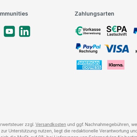
mmunities
Zahlungsarten
gram
YouTube
LinkedIn
Vorkasse, SEPA-Lastschrif
PayPal Rechnung, VISA, 
American Express, Klarna
hrwertsteuer zzgl.
Versandkosten
und ggf. Nachnahmegebühren, wen
r Unterstützung nutzen, liegt die redaktionelle Verantwortung und 