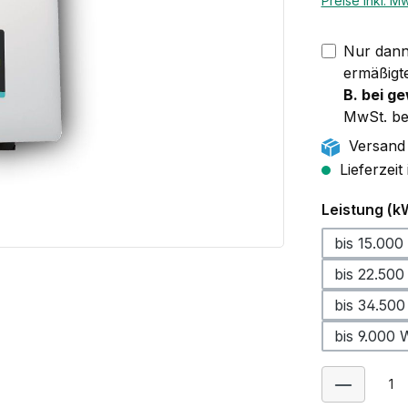
Preise inkl. M
Nur dann 
ermäßigt
B. bei g
MwSt. be
Versand 
Lieferzeit
Leistung (k
bis 15.000
bis 22.500
bis 34.50
bis 9.000 