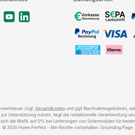
gram
YouTube
LinkedIn
Vorkasse, SEPA-Lastschrif
PayPal Rechnung, VISA, 
American Express, Klarna
hrwertsteuer zzgl.
Versandkosten
und ggf. Nachnahmegebühren, wen
r Unterstützung nutzen, liegt die redaktionelle Verantwortung und 
 sich die MwSt. auf 0% bei Lieferungen von Solarmodulen für besti
© 2026 Home Perfect - Alle Rechte vorbehalten.
Grounding Page