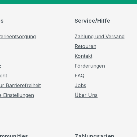
es
Service/Hilfe
terieentsorgung
Zahlung und Versand
Retouren
Kontakt
z
Förderungen
cht
FAQ
r Barrierefreiheit
Jobs
e Einstellungen
Über Uns
mmunities
Zahlungsarten