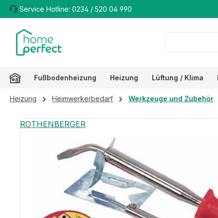
Service Hotline: 0234 / 520 04 990
m Hauptinhalt springen
Zur Suche springen
Zur Hauptnavigation springen
Fußbodenheizung
Heizung
Lüftung / Klima
Heizung
Heimwerkerbedarf
Werkzeuge und Zubehör
Bildergalerie überspringen
ROTHENBERGER