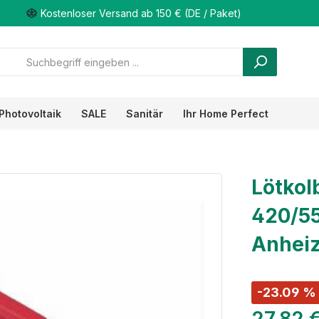
Kostenloser Versand ab 150 € (DE / Paket)
Photovoltaik
SALE
Sanitär
Ihr Home Perfect
Lötkol
420/55
Anheiz
-23.09 %