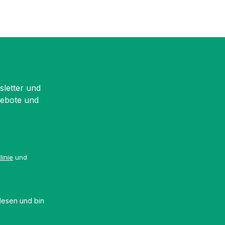
sletter und
gebote und
linie
und
esen und bin