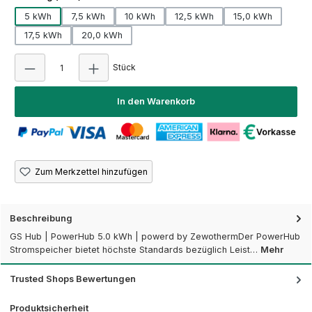
5 kWh
7,5 kWh
10 kWh
12,5 kWh
15,0 kWh
17,5 kWh
20,0 kWh
Produkt Anzahl: Gib den gewünschten Wert e
Stück
In den Warenkorb
Zum Merkzettel hinzufügen
Beschreibung
GS Hub | PowerHub 5.0 kWh | powerd by ZewothermDer PowerHub
Stromspeicher bietet höchste Standards bezüglich Leist…
Mehr
Trusted Shops Bewertungen
Produktsicherheit