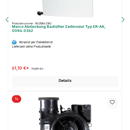
Produktnummer: WL0084.0362
Maico Abdeckung Badlüfter Zeitmodul Typ ER-AK,
0084.0362
Versand per Paketdienst
Lieferzeit siehe Produktseite
61,10 €*
91,89 €*
Details
%