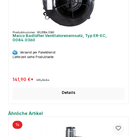
Produktnummer: WL0084.0360
Maico Badlüfter Ventilatoreneinsatz, Typ ER-EC,
0084.0360
Versand per Paketdienst
Lieferzeit siehe Produktseite
141,90 €*
179,73 €*
Details
Produktgalerie überspringen
Ähnliche Artikel
%