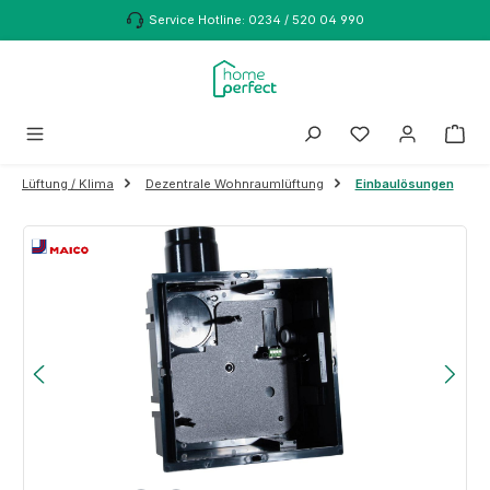
Zum Hauptinhalt springen
Service Hotline: 0234 / 520 04 990
Lüftung / Klima
Dezentrale Wohnraumlüftung
Einbaulösungen
Bildergalerie überspringen