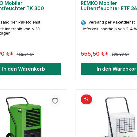
O Mobiler
REMKO Mobiler
ntfeuchter TK 300
Luftentfeuchter ETF 3
sand per Paketdienst
Versand per Paketdienst
eit innerhalb von 6-10
Lieferzeit innerhalb von 2-4
stagen
90 €*
555,50 €*
452,64 €*
698,89 €*
In den Warenkorb
In den Warenkor
%