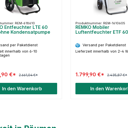
tnummer: REM-618610
Produktnummer: REM-1610605
 Entfeuchter LTE 60
REMKO Mobiler
ohne Kondensatpumpe
Luftentfeuchter ETF 6
sand per Paketdienst
Versand per Paketdienst
eit innerhalb von 6-10
Lieferzeit innerhalb von 2-4
stagen
9,90 €*
1.799,90 €*
2.661,04 €*
2.435,87 €*
In den Warenkorb
In den Warenkor