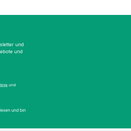
sletter und
gebote und
linie
und
esen und bin