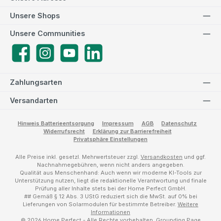
Unsere Shops
Unsere Communities
Facebook
Instagram
YouTube
LinkedIn
Zahlungsarten
Versandarten
Hinweis Batterieentsorgung
Impressum
AGB
Datenschutz
Widerrufsrecht
Erklärung zur Barrierefreiheit
Privatsphäre Einstellungen
Alle Preise inkl. gesetzl. Mehrwertsteuer zzgl.
Versandkosten
und ggf.
Nachnahmegebühren, wenn nicht anders angegeben.
Qualität aus Menschenhand: Auch wenn wir moderne KI-Tools zur
Unterstützung nutzen, liegt die redaktionelle Verantwortung und finale
Prüfung aller Inhalte stets bei der Home Perfect GmbH.
## Gemäß § 12 Abs. 3 UStG reduziert sich die MwSt. auf 0% bei
Lieferungen von Solarmodulen für bestimmte Betreiber.
Weitere
Informationen
© 2026 Home Perfect - Alle Rechte vorbehalten.
Grounding Page