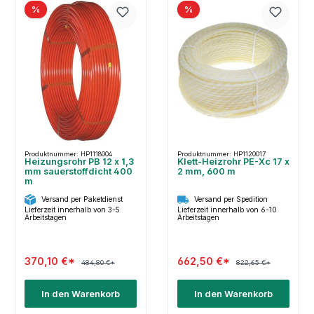
%
%
Produktnummer: HP1118004
Produktnummer: HP1120017
Heizungsrohr PB 12 x 1,3
Klett-Heizrohr PE-Xc 17 x
mm sauerstoffdicht 400
2 mm, 600 m
m
Versand per Paketdienst
Versand per Spedition
Lieferzeit innerhalb von 3-5
Lieferzeit innerhalb von 6-10
Arbeitstagen
Arbeitstagen
370,10 €*
662,50 €*
484,80 €*
822,65 €*
In den Warenkorb
In den Warenkorb