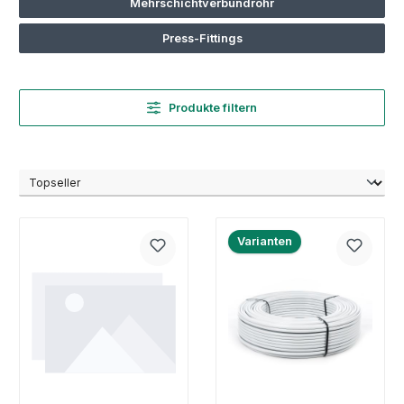
Mehrschichtverbundrohr
Press-Fittings
Produkte filtern
Varianten