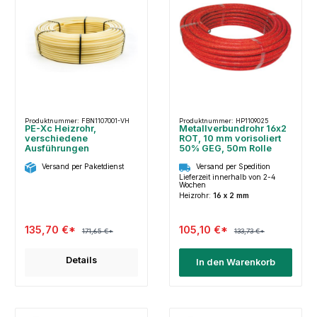
Produktnummer: FBN1107001-VH
Produktnummer: HP1109025
PE-Xc Heizrohr,
Metallverbundrohr 16x2
verschiedene
ROT, 10 mm vorisoliert
Ausführungen
50% GEG, 50m Rolle
Versand per Paketdienst
Versand per Spedition
Lieferzeit innerhalb von 2-4
Wochen
Heizrohr:
16 x 2 mm
135,70 €*
105,10 €*
171,65 €*
133,73 €*
Details
In den Warenkorb