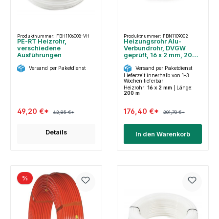
Produktnummer: FBH1106008-VH
Produktnummer: FBN1109002
PE-RT Heizrohr,
Heizungsrohr Alu-
verschiedene
Verbundrohr, DVGW
Ausführungen
geprüft, 16 x 2 mm, 200
m
Versand per Paketdienst
Versand per Paketdienst
Lieferzeit innerhalb von 1-3
Wochen lieferbar
Heizrohr:
16 x 2 mm
|
Länge:
200 m
49,20 €*
176,40 €*
62,85 €*
201,70 €*
Details
In den Warenkorb
%