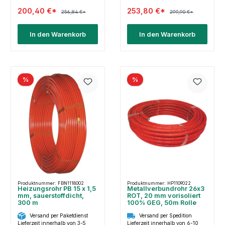
200,40 €*
253,80 €*
256,84 €*
299,90 €*
In den Warenkorb
In den Warenkorb
%
%
Produktnummer: FBN1118002
Produktnummer: HP1109022
Heizungsrohr PB 15 x 1,5
Metallverbundrohr 26x3
mm, sauerstoffdicht,
ROT, 20 mm vorisoliert
300 m
100% GEG, 50m Rolle
Versand per Paketdienst
Versand per Spedition
Lieferzeit innerhalb von 3-5
Lieferzeit innerhalb von 6-10