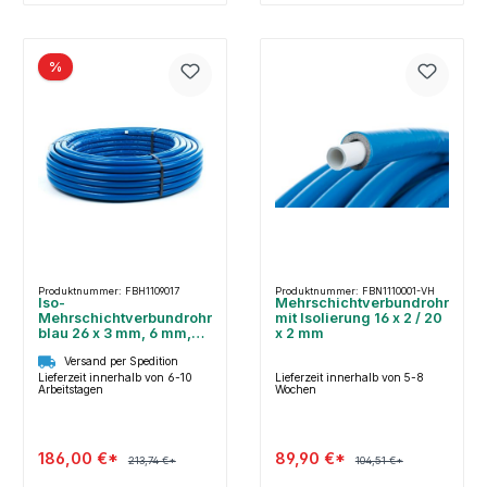
%
Produktnummer: FBH1109017
Produktnummer: FBN1110001-VH
Iso-
Mehrschichtverbundrohr
Mehrschichtverbundrohr
mit Isolierung 16 x 2 / 20
blau 26 x 3 mm, 6 mm,
x 2 mm
50 m
Versand per Spedition
Lieferzeit innerhalb von 6-10
Lieferzeit innerhalb von 5-8
Arbeitstagen
Wochen
186,00 €*
89,90 €*
213,74 €*
104,51 €*