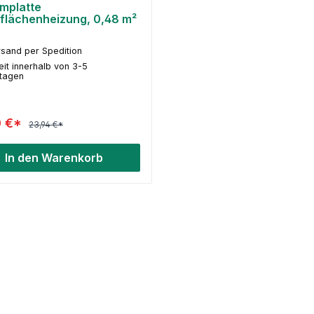
mplatte
lächenheizung, 0,48 m²
sand per Spedition
eit innerhalb von 3-5
stagen
0 €*
23,94 €*
In den Warenkorb