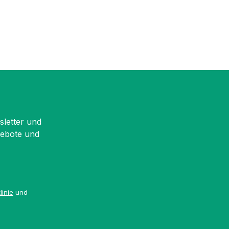
sletter und
gebote und
linie
und