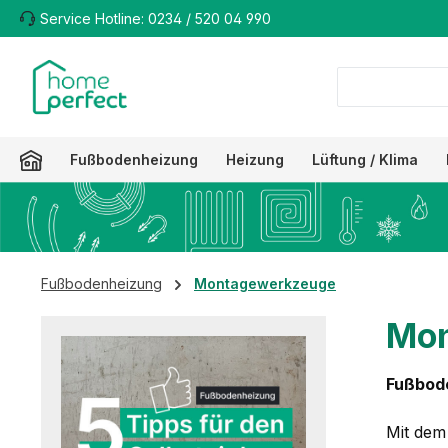
Service Hotline: 0234 / 520 04 990
m Hauptinhalt springen
Zur Suche springen
Zur Hauptnavigation springen
Fußbodenheizung
Heizung
Lüftung / Klima
Fußbodenheizung
Montagewerkzeuge
Mon
Fußbode
Mit dem