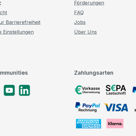
z
Förderungen
cht
FAQ
r Barrierefreiheit
Jobs
e Einstellungen
Über Uns
mmunities
Zahlungsarten
gram
YouTube
LinkedIn
Vorkasse, SEPA-Lastschrif
PayPal Rechnung, VISA, 
American Express, Klarna