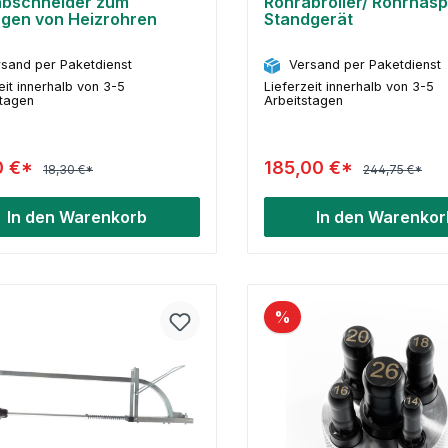
abschneider zum
Rohrabroller/ Rohrhasp
gen von Heizrohren
Standgerät
sand per Paketdienst
Versand per Paketdienst
eit innerhalb von 3-5
Lieferzeit innerhalb von 3-5
stagen
Arbeitstagen
0 €*
185,00 €*
18,30 €*
244,75 €*
In den Warenkorb
In den Warenkor
%