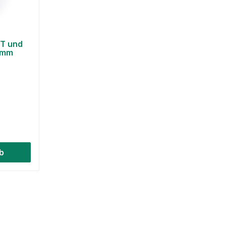
RT und
 mm
b