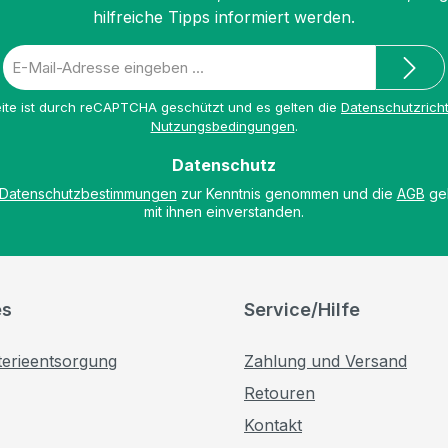
hilfreiche Tipps informiert werden.
E-
Mail-
Adresse
ite ist durch reCAPTCHA geschützt und es gelten die
Datenschutzricht
*
Nutzungsbedingungen
.
Datenschutz
Datenschutzbestimmungen
zur Kenntnis genommen und die
AGB
gel
mit ihnen einverstanden.
es
Service/Hilfe
terieentsorgung
Zahlung und Versand
Retouren
Kontakt