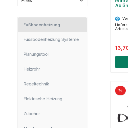
Preis
Rohr
Ablän
Ver
Fußbodenheizung
Lieferz
Arbeit
Fussbodenheizung Systeme
13,7
Planungstool
Heizrohr
Regeltechnik
%
Elektrische Heizung
Zubehör