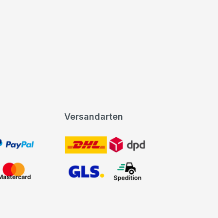
Versandarten
t, PayPal
DHL DPD
Mastercard
GLS Spedition