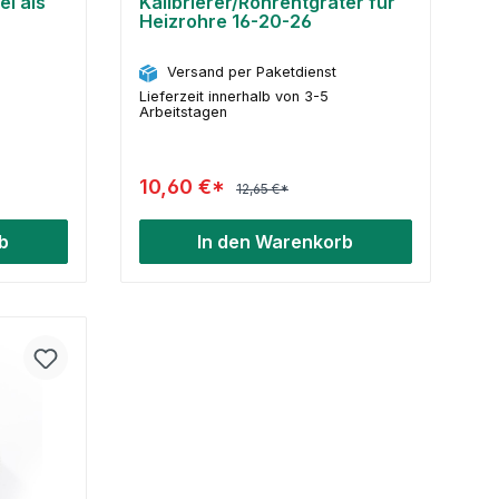
el als
Kalibrierer/Rohrentgrater für
Heizrohre 16-20-26
Versand per Paketdienst
Lieferzeit innerhalb von 3-5
Arbeitstagen
10,60 €*
12,65 €*
b
In den Warenkorb