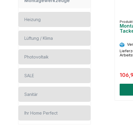
Montagewerkzeuge
Heizung
Produk
Monta
Tack
Lüftung / Klima
Ver
Lieferz
Arbeit
Photovoltaik
106,
SALE
Sanitär
Ihr Home Perfect