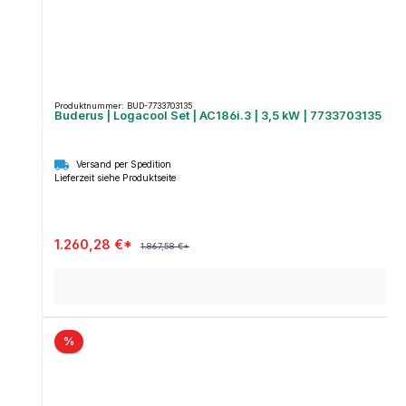
Produktnummer: BUD-7733703135
Buderus | Logacool Set | AC186i.3 | 3,5 kW | 7733703135
Versand per Spedition
Lieferzeit siehe Produktseite
1.260,28 €*
1.867,58 €*
%