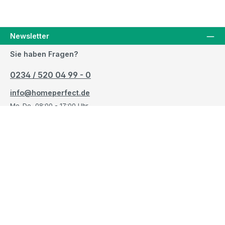
Newsletter
Sie haben Fragen?
0234 / 520 04 99 - 0
info@homeperfect.de
Mo-Do, 08:00 - 17:00 Uhr
Fr, 08:00 - 14:00 Uhr
Oder über unser
Kontaktformular
.
Vertrag widerrufen
Rechtliches
Service/Hilfe
Unsere Adresse