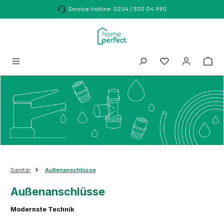
Zum Hauptinhalt springen
Service Hotline: 0234 / 520 04 990
Sanitär
Außenanschlüsse
Außenanschlüsse
Modernste Technik