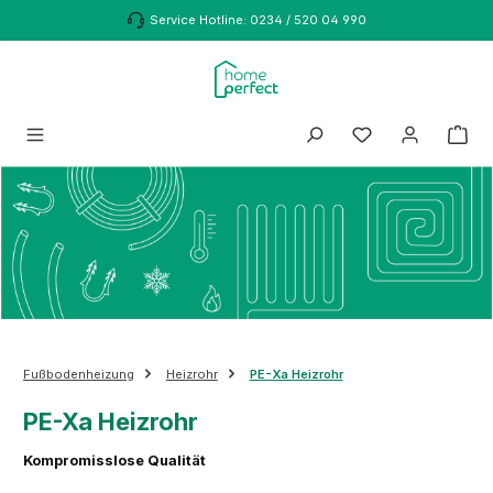
Zum Hauptinhalt springen
Service Hotline: 0234 / 520 04 990
Fußbodenheizung
Heizrohr
PE-Xa Heizrohr
PE-Xa Heizrohr
Kompromisslose Qualität