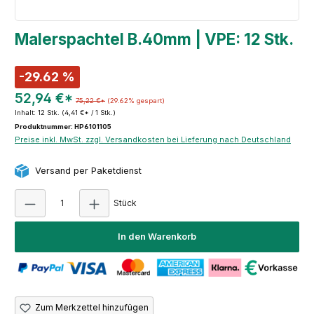
Malerspachtel B.40mm | VPE: 12 Stk.
-29.62 %
52,94 €*
75,22 €*
(29.62% gespart)
Inhalt:
12 Stk.
(4,41 €* / 1 Stk.)
Produktnummer: HP6101105
Preise inkl. MwSt. zzgl. Versandkosten bei Lieferung nach Deutschland
Versand per Paketdienst
Produkt Anzahl: Gib den gewünschten Wert e
Stück
In den Warenkorb
Zum Merkzettel hinzufügen