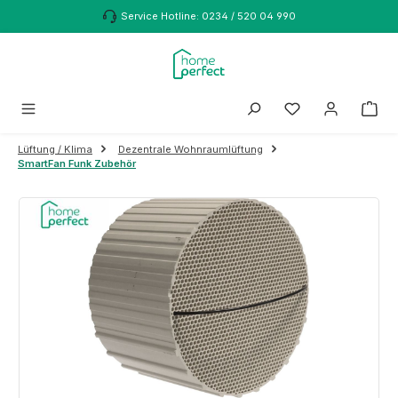
Zum Hauptinhalt springen
Service Hotline: 0234 / 520 04 990
Lüftung / Klima
Dezentrale Wohnraumlüftung
SmartFan Funk Zubehör
Bildergalerie überspringen