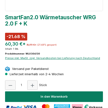
SmartFan2.0 Wärmetauscher WRG
2.0 F + K
-21.68 %
60,30 €*
76,99 €*
(21.68% gespart)
Inhalt:
1 Stk.
Produktnummer: WL0304130
Preise inkl. MwSt. zzgl. Versandkosten bei Lieferung nach Deutschland
Versand per Paketdienst
Lieferzeit innerhalb von 2-4 Wochen
Produkt Anzahl: Gib den gewünschten Wert e
Stück
In den Warenkorb