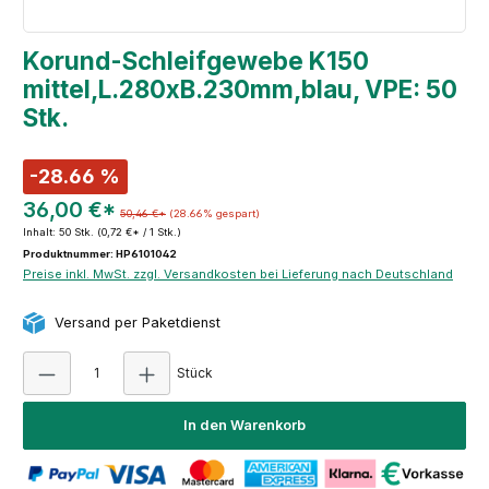
Korund-Schleifgewebe K150
mittel,L.280xB.230mm,blau, VPE: 50
Stk.
-28.66 %
36,00 €*
50,46 €*
(28.66% gespart)
Inhalt:
50 Stk.
(0,72 €* / 1 Stk.)
Produktnummer: HP6101042
Preise inkl. MwSt. zzgl. Versandkosten bei Lieferung nach Deutschland
Versand per Paketdienst
Produkt Anzahl: Gib den gewünschten Wert e
Stück
In den Warenkorb