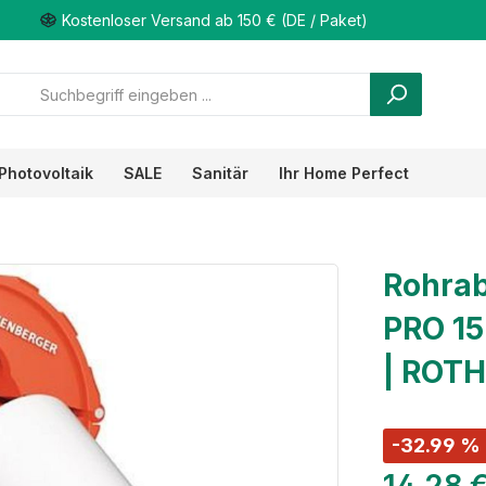
Kostenloser Versand ab 150 € (DE / Paket)
Photovoltaik
SALE
Sanitär
Ihr Home Perfect
Rohrab
PRO 15
| ROT
-32.99 %