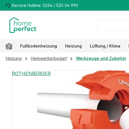
Service Hotline: 0234 / 520 04 990
m Hauptinhalt springen
Zur Suche springen
Zur Hauptnavigation springen
Fußbodenheizung
Heizung
Lüftung / Klima
Heizung
Heimwerkerbedarf
Werkzeuge und Zubehör
Bildergalerie überspringen
ROTHENBERGER