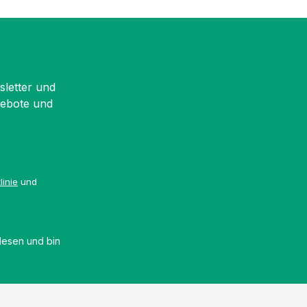
sletter und
gebote und
linie
und
esen und bin