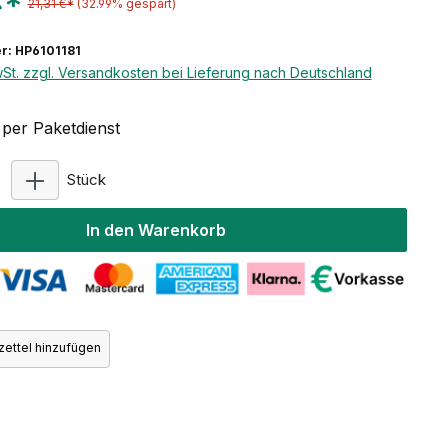
€*
21,31 €*
(32.99% gespart)
: HP6101181
wSt. zzgl. Versandkosten bei Lieferung nach Deutschland
per Paketdienst
Produkt Anzahl: Gib den gewünschten Wert ein ode
Stück
In den Warenkorb
ettel hinzufügen