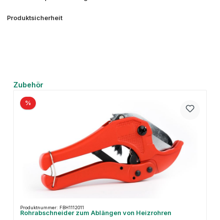
Produktsicherheit
Produktgalerie überspringen
Zubehör
%
Produktnummer: FBH1112011
Rohrabschneider zum Ablängen von Heizrohren