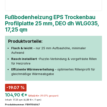
Fußbodenheizung EPS Trockenbau
Profilplatte 25 mm, DEO dh WLG035,
17,25 qm
Produktvorteile:
Flach & leicht
– nur 25 mm Aufbauhöhe, minimaler
Aufwand
Rasch installiert
–Puzzle-Verbindung & vorgefräste Rillen
für Heizrohre
Effiziente Wärmeverteilung
– optimiertes Rillenprofil für
gleichmäßige Wärmeabgabe
-19.07 %
104,90 €*
129,62 €*
(19.07% gespart)
Inhalt:
17.25 qm
(6,08 €* / 1 qm)
Produktnummer: FBH1104047