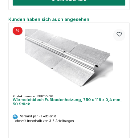
Produktgalerie überspringen
Kunden haben sich auch angesehen
%
Produktnummer: FBH1104002
Wärmeleitblech Fußbodenheizung, 750 x 118 x 0,4 mm,
50 Stück
Versand per Paketdienst
Lieferzeit innerhalb von 3-5 Arbeitstagen