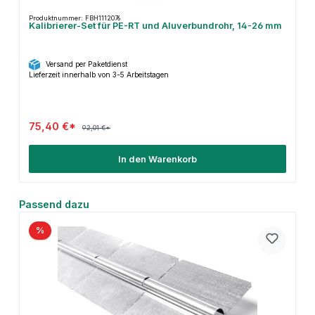
Produktnummer: FBH1112076
Kalibrierer-Set für PE-RT und Aluverbundrohr, 14-26 mm
Versand per Paketdienst
Lieferzeit innerhalb von 3-5 Arbeitstagen
75,40 €*
92,01 €*
In den Warenkorb
Produktgalerie überspringen
Passend dazu
%