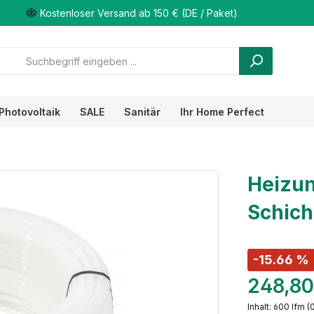
Kostenloser Versand ab 150 € (DE / Paket)
Photovoltaik
SALE
Sanitär
Ihr Home Perfect
Heizun
Schich
-15.66 %
248,80
Inhalt:
600 lfm
(0