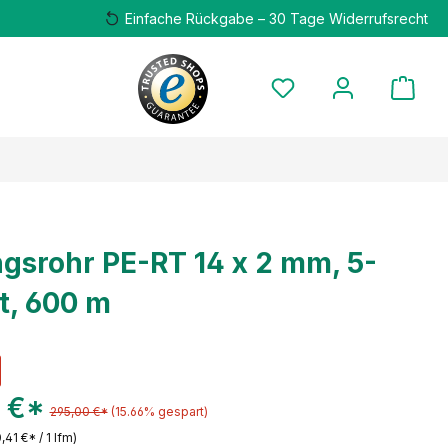
Einfache Rückgabe – 30 Tage Widerrufsrecht
gsrohr PE-RT 14 x 2 mm, 5-
t, 600 m
 €*
295,00 €*
(15.66% gespart)
,41 €* / 1 lfm)