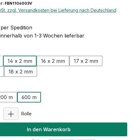
r: FBN1106003V
wSt. zzgl. Versandkosten bei Lieferung nach Deutschland
per Spedition
 innerhalb von 1-3 Wochen lieferbar
uswählen
14 x 2 mm
16 x 2 mm
17 x 2 mm
Option ist zurzeit nicht verfügbar.)
18 x 2 mm
ählen
200 m
600 m
tion ist zurzeit nicht verfügbar.)
Produkt Anzahl: Gib den gewünschten Wert ein ode
Rolle
In den Warenkorb