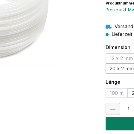
Produktnumme
Preise inkl. M
Versand 
Lieferzeit
a
Dimension
12 x 2 mm
(Diese 
20 x 2 mm
ausw
Länge
100 m
(Diese Op