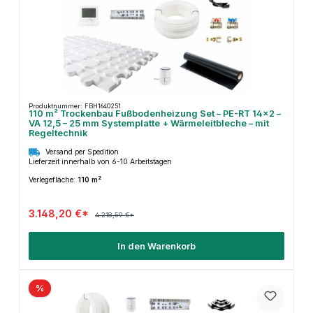
Produktnummer: FBH1640251
110 m² Trockenbau Fußbodenheizung Set – PE-RT 14×2 –
VA 12,5 – 25 mm Systemplatte + Wärmeleitbleche – mit
Regeltechnik
Versand per Spedition
Lieferzeit innerhalb von 6-10 Arbeitstagen
Verlegefläche:
110 m²
3.148,20 €*
4.218,59 €*
In den Warenkorb
%