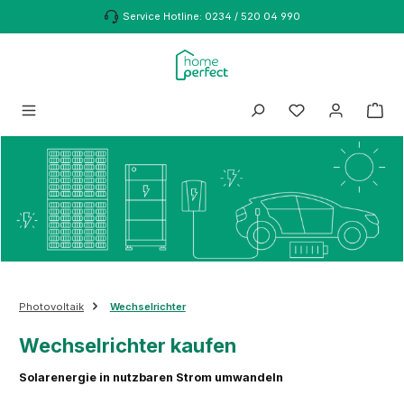
Zum Hauptinhalt springen
Service Hotline: 0234 / 520 04 990
Photovoltaik
Wechselrichter
Wechselrichter kaufen
Solarenergie in nutzbaren Strom umwandeln