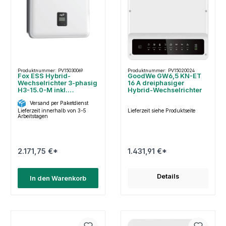
Produktnummer: PV15030069
Produktnummer: PV15020024
Fox ESS Hybrid-
GoodWe GW6,5 KN-ET
Wechselrichter 3-phasig
16 A dreiphasiger
H3-15.0-M inkl.
Hybrid-Wechselrichter
SEM+Dongle
Versand per Paketdienst
Lieferzeit innerhalb von 3-5
Lieferzeit siehe Produktseite
Arbeitstagen
2.171,75 €*
1.431,91 €*
Details
In den Warenkorb