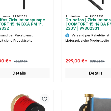
tnummer: 99302332
Produktnummer: 99302331
fos Zirkulationspumpe
Grundfos | Zirkulatio
ORT 15-14 BXA PM 1",
| COMFORT 15-14 BA P
2332
230V | 99302331
sand per Paketdienst
Versand per Paketdienst
eit siehe Produktseite
Lieferzeit siehe Produktseite
00 €*
299,00 €*
425,17 €*
378,22 €*
Details
Details