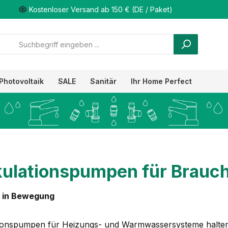
Kostenloser Versand ab 150 € (DE / Paket)
Photovoltaik
SALE
Sanitär
Ihr Home Perfect
kulationspumpen für Brauc
g in Bewegung
tionspumpen für Heizungs- und Warmwassersysteme halten d