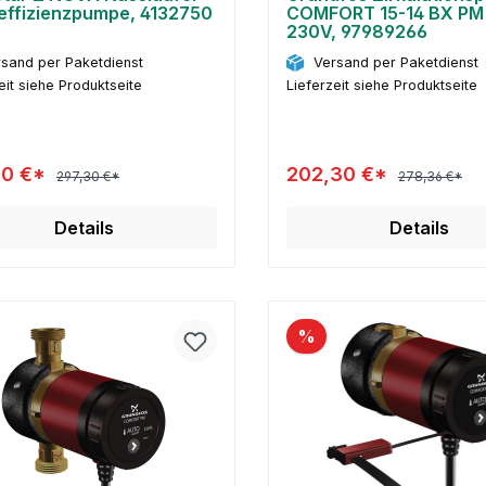
ffizienzpumpe, 4132750
COMFORT 15-14 BX PM 
230V, 97989266
sand per Paketdienst
Versand per Paketdienst
eit siehe Produktseite
Lieferzeit siehe Produktseite
90 €*
202,30 €*
297,30 €*
278,36 €*
Details
Details
%