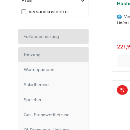
Preis
Hoche
Filter hinzufügen: Versandkostenfrei
Versandkostenfrei
Ver
Lieferz
Fußbodenheizung
221,
Heizung
Wärmepumpen
Solarthermie
%
Speicher
Gas-Brennwertheizung
Öl-Brennwert-Heizung