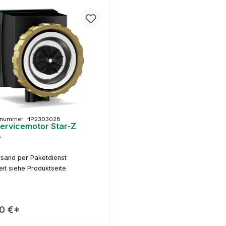
tnummer: HP2303028
Servicemotor Star-Z
A
sand per Paketdienst
eit siehe Produktseite
90 €*