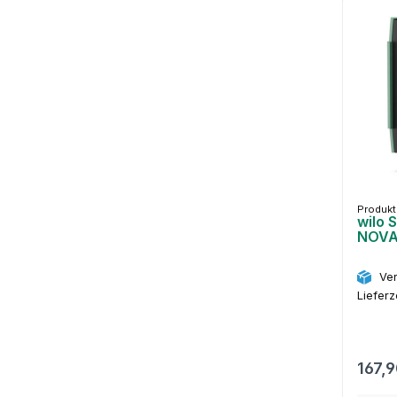
Produk
wilo 
NOV
Ver
Lieferz
167,