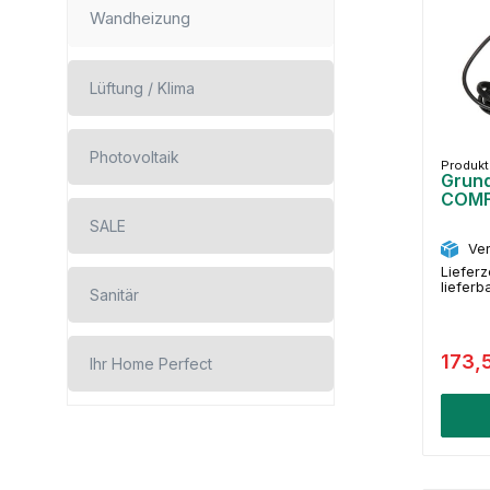
Wandheizung
Lüftung / Klima
Photovoltaik
Produk
Grun
COM
SALE
Ver
Lieferz
lieferb
Sanitär
173,
Ihr Home Perfect