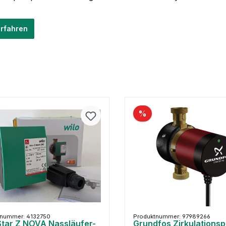
rfahren
%
tnummer: 4132750
Produktnummer: 97989266
Star Z NOVA Nassläufer-
Grundfos Zirkulations