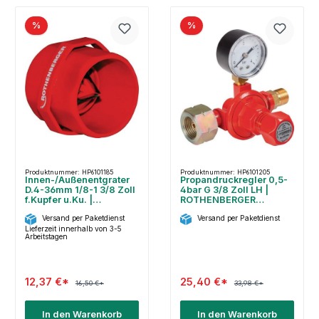
%
%
Produktnummer: HP6101185
Produktnummer: HP6101205
Innen-/Außenentgrater
Propandruckregler 0,5-
D.4-36mm 1/8-1 3/8 Zoll
4bar G 3/8 Zoll LH |
f.Kupfer u.Ku. |
ROTHENBERGER
ROTHENBERGER
INDUSTRIAL
Versand per Paketdienst
Versand per Paketdienst
Lieferzeit innerhalb von 3-5
Arbeitstagen
12,37 €*
25,40 €*
16,50 €*
33,98 €*
In den Warenkorb
In den Warenkorb