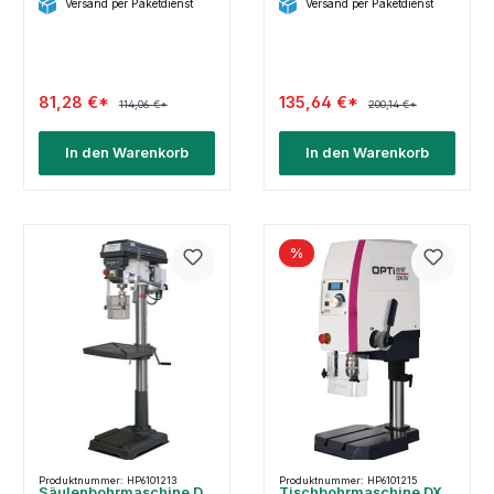
Versand per Paketdienst
Versand per Paketdienst
81,28 €*
135,64 €*
114,06 €*
200,14 €*
In den Warenkorb
In den Warenkorb
%
Produktnummer: HP6101213
Produktnummer: HP6101215
Säulenbohrmaschine D
Tischbohrmaschine DX