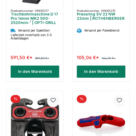
Produktnummer: HP6101217
Produktnummer: HP6101270
Tischbohrmaschine D 17
Pressring SV 22 NW
Pro 16mm MK2 500-
22mm | ROTHENBERGER
2520min-¹ | OPTI-DRILL
Versand per Spedition
Versand per Paketdienst
Lieferzeit innerhalb von 3-5
Arbeitstagen
591,50 €*
105,06 €*
881,50 €*
144,72 €*
In den Warenkorb
In den Warenkorb
%
%