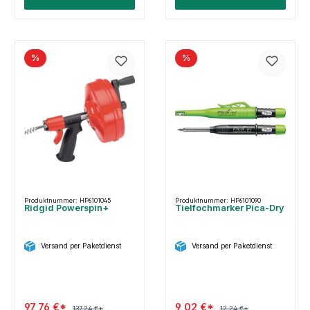
%
%
Produktnummer: HP6101045
Produktnummer: HP6101090
Ridgid Powerspin+
Tielfochmarker Pica-Dry
Versand per Paketdienst
Versand per Paketdienst
97,76 €*
9,02 €*
137,24 €*
12,24 €*