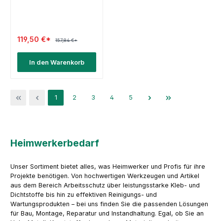
119,50 €*
157,84 €*
In den Warenkorb
Seite
Seite
Seite
Seite
Seite
1
2
3
4
5
Heimwerkerbedarf
Unser Sortiment bietet alles, was Heimwerker und Profis für ihre
Projekte benötigen. Von hochwertigen Werkzeugen und Artikel
aus dem Bereich Arbeitsschutz über leistungsstarke Kleb- und
Dichtstoffe bis hin zu effektiven Reinigungs- und
Wartungsprodukten – bei uns finden Sie die passenden Lösungen
für Bau, Montage, Reparatur und Instandhaltung. Egal, ob Sie an