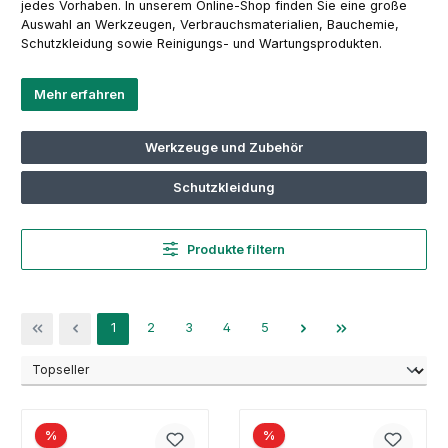
jedes Vorhaben. In unserem Online-Shop finden Sie eine große
Auswahl an Werkzeugen, Verbrauchsmaterialien, Bauchemie,
Schutzkleidung sowie Reinigungs- und Wartungsprodukten.
Mehr erfahren
Werkzeuge und Zubehör
Schutzkleidung
Produkte filtern
Seite
Seite
Seite
Seite
Seite
1
2
3
4
5
%
%