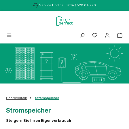
Zum Hauptinhalt springen
Service Hotline: 0234 / 520 04 990
Photovoltaik
Stromspeicher
Stromspeicher
Steigern Sie Ihren Eigenverbrauch