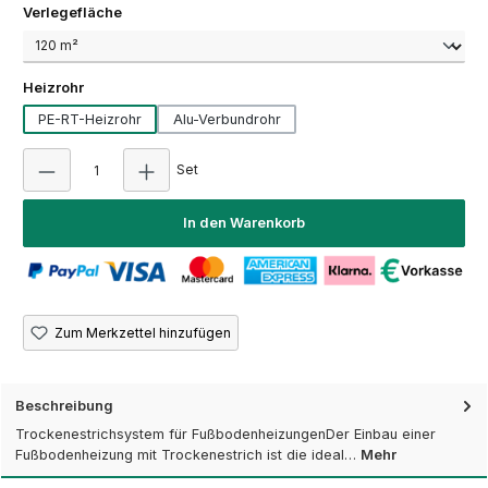
auswählen
Verlegefläche
auswählen
Heizrohr
PE-RT-Heizrohr
Alu-Verbundrohr
Produkt Anzahl: Gib den gewünschten Wert ein
Set
In den Warenkorb
Zum Merkzettel hinzufügen
Beschreibung
Trockenestrichsystem für FußbodenheizungenDer Einbau einer
Fußbodenheizung mit Trockenestrich ist die ideal…
Mehr