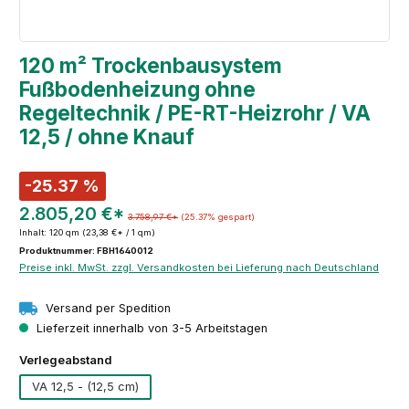
120 m² Trockenbausystem
Fußbodenheizung ohne
Regeltechnik / PE-RT-Heizrohr / VA
12,5 / ohne Knauf
-25.37 %
2.805,20 €*
3.758,97 €*
(25.37% gespart)
Inhalt:
120 qm
(23,38 €* / 1 qm)
Produktnummer: FBH1640012
Preise inkl. MwSt. zzgl. Versandkosten bei Lieferung nach Deutschland
Versand per Spedition
Lieferzeit innerhalb von 3-5 Arbeitstagen
auswählen
Verlegeabstand
VA 12,5 - (12,5 cm)