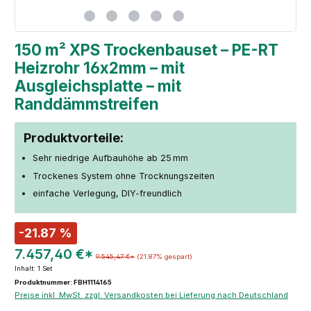
150 m² XPS Trockenbauset – PE-RT
Heizrohr 16x2mm – mit
Ausgleichsplatte – mit
Randdämmstreifen
Produktvorteile:
Sehr niedrige Aufbauhöhe ab 25 mm
Trockenes System ohne Trocknungszeiten
einfache Verlegung, DIY-freundlich
-21.87 %
7.457,40 €*
9.545,47 €*
(21.87% gespart)
Inhalt:
1 Set
Produktnummer: FBH1114165
Preise inkl. MwSt. zzgl. Versandkosten bei Lieferung nach Deutschland