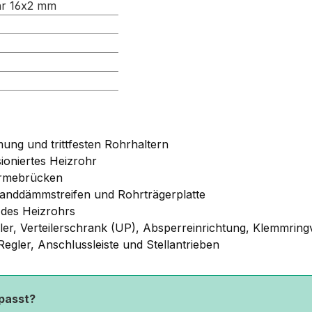
hr 16x2 mm
ung und trittfesten Rohrhaltern
ioniertes Heizrohr
ärmebrücken
anddämmstreifen und Rohrträgerplatte
 des Heizrohrs
eiler, Verteilerschrank (UP), Absperreinrichtung, Klemmr
gler, Anschlussleiste und Stellantrieben
 passt?