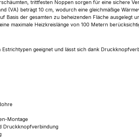
häumten, trittfesten Noppen sorgen für eine sichere Verl
nd (VA) beträgt 10 cm, wodurch eine gleichmäßige Wärmeve
uf Basis der gesamten zu beheizenden Fläche ausgelegt und
d eine maximale Heizkreislänge von 100 Metern berücksicht
en Estrichtypen geeignet und lässt sich dank Druckknopfver
Rohre
onen-Montage
nd Druckknopfverbindung
g