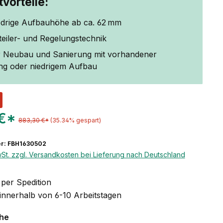
vorteile:
edrige Aufbauhöhe ab ca. 62 mm
rteiler- und Regelungstechnik
ür Neubau und Sanierung mit vorhandener
 oder niedrigem Aufbau
 €*
883,30 €*
(35.34% gespart)
r: FBH1630502
wSt. zzgl. Versandkosten bei Lieferung nach Deutschland
per Spedition
 innerhalb von 6-10 Arbeitstagen
auswählen
che