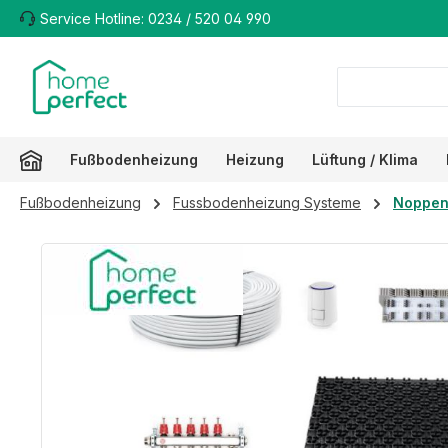
Service Hotline: 0234 / 520 04 990
m Hauptinhalt springen
Zur Suche springen
Zur Hauptnavigation springen
Fußbodenheizung
Heizung
Lüftung / Klima
Fußbodenheizung
Fussbodenheizung Systeme
Noppen
Bildergalerie überspringen