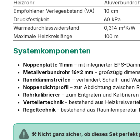
Heizrohr
Aluverbundro
Empfohlener Verlegeabstand (VA)
10 cm
Druckfestigkeit
60 kPa
Wärmedurchlasswiderstand
0,314 m²K/W
Maximale Heizkreislänge
100 m
Systemkomponenten
Noppenplatte 11 mm
– mit integrierter EPS-Dämm
Metallverbundrohr 16×2 mm
– großzügig dimens
Randdämmstreifen
– verhindert Schall- und W
Noppendichtprofil
– zur Abdichtung zwischen R
Rohrkalibrierer
– zum Entgraten und Kalibrieren
Verteilertechnik
- bestehend aus Heizkreisvert
Regeltechnik
- bestehend aus Raumtemperatur Re
🛠️ Nicht ganz sicher, ob dieses Set perfekt