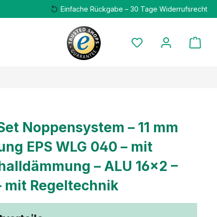
Einfache Rückgabe – 30 Tage Widerrufsrecht
Set Noppensystem – 11 mm
ng EPS WLG 040 – mit
challdämmung – ALU 16×2 –
– mit Regeltechnik