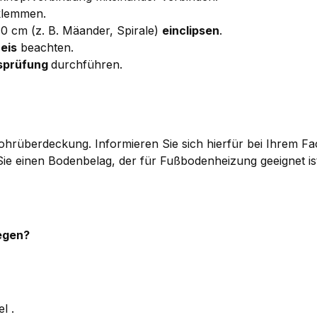
klemmen.
 cm (z. B. Mäander, Spirale)
einclipsen
.
eis
beachten.
tsprüfung
durchführen.
 Rohrüberdeckung. Informieren Sie sich hierfür bei Ihrem F
e einen Bodenbelag, der für Fußbodenheizung geeignet ist
legen?
l .