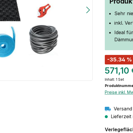
Produkt
Sehr ni
inkl. Ve
Ideal f
Dämmung
-35.34 %
571,10
Inhalt:
1 Set
Produktnumme
Preise inkl. M
Versand 
Lieferzeit
Verlegeflä