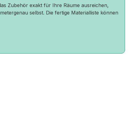
r das Zubehör exakt für Ihre Räume ausreichen,
metergenau selbst. Die fertige Materialliste können