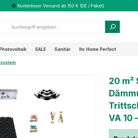
Kostenloser Versand ab 150 € (DE / Paket)
Photovoltaik
SALE
Sanitär
Ihr Home Perfect
system
20 m² 
Dämmu
Tritts
VA 10 