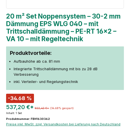
20 m² Set Noppensystem – 30-2 mm
Dämmung EPS WLG 040 – mit
Trittschalldämmung – PE-RT 16×2 –
VA 10 – mit Regeltechnik
Produktvorteile:
Aufbauhöhe ab ca. 81 mm
Integrierte Trittschalldämmung mit bis zu 28 dB
Verbesserung
inkl. Verteiler- und Regelungstechnik
-34.68 %
537,20 €*
822,42 €*
(34.68% gespart)
Inhalt:
1 Set
Produktnummer: FBH1630362
Preise inkl. MwSt. zzgl. Versandkosten bei Lieferung nach Deutschland