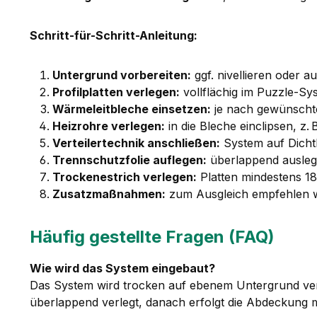
Schritt-für-Schritt-Anleitung:
Untergrund vorbereiten:
ggf. nivellieren oder 
Profilplatten verlegen:
vollflächig im Puzzle-Sy
Wärmeleitbleche einsetzen:
je nach gewünschte
Heizrohre verlegen:
in die Bleche einclipsen, z
Verteilertechnik anschließen:
System auf Dichth
Trennschutzfolie auflegen:
überlappend auslege
Trockenestrich verlegen:
Platten mindestens 18
Zusatzmaßnahmen:
zum Ausgleich empfehlen wi
Häufig gestellte Fragen (FAQ)
Wie wird das System eingebaut?
Das System wird trocken auf ebenem Untergrund verle
überlappend verlegt, danach erfolgt die Abdeckung m