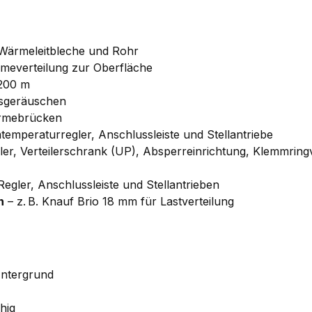
 Wärmeleitbleche und Rohr
meverteilung zur Oberfläche
 200 m
sgeräuschen
ärmebrücken
emperaturregler, Anschlussleiste und Stellantriebe
iler, Verteilerschrank (UP), Absperreinrichtung, Klemmri
gler, Anschlussleiste und Stellantrieben
n
– z. B. Knauf Brio 18 mm für Lastverteilung
ntergrund
hig