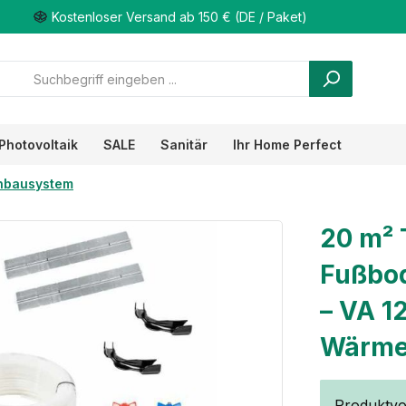
Kostenloser Versand ab 150 € (DE / Paket)
Photovoltaik
SALE
Sanitär
Ihr Home Perfect
nbausystem
20 m² 
Fußbod
– VA 1
Wärmel
Produktvor