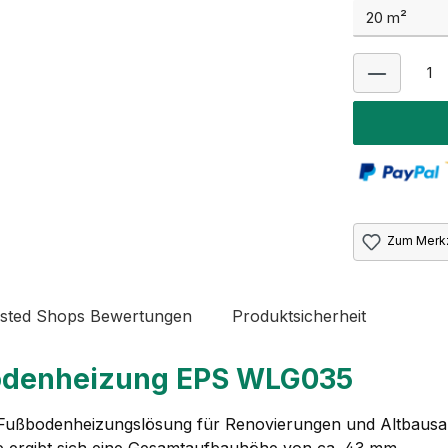
Zum Merkz
sted Shops Bewertungen
Produktsicherheit
odenheizung EPS WLG035
 Fußbodenheizungslösung für Renovierungen und Altbausani
e ergibt sich eine Gesamtaufbauhöhe von ca. 43 mm.