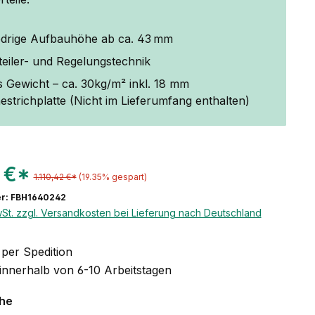
edrige Aufbauhöhe ab ca. 43 mm
rteiler- und Regelungstechnik
 Gewicht – ca. 30kg/m² inkl. 18 mm
strichplatte (Nicht im Lieferumfang enthalten)
 €*
1.110,42 €*
(19.35% gespart)
r: FBH1640242
wSt. zzgl. Versandkosten bei Lieferung nach Deutschland
per Spedition
 innerhalb von 6-10 Arbeitstagen
auswählen
che