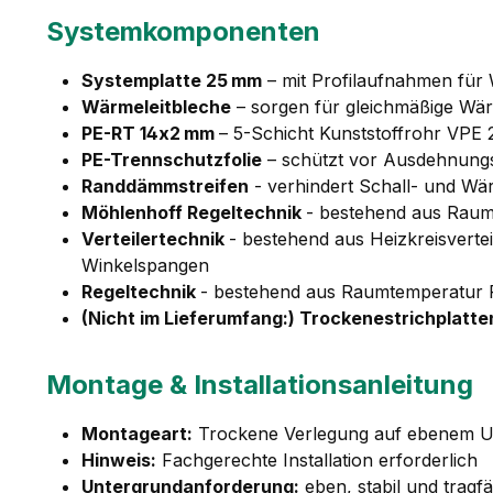
Systemkomponenten
Systemplatte 25 mm
– mit Profilaufnahmen für
Wärmeleitbleche
– sorgen für gleichmäßige Wär
PE-RT 14x2 mm
– 5-Schicht Kunststoffrohr VPE
PE-Trennschutzfolie
– schützt vor Ausdehnung
Randdämmstreifen
- verhindert Schall- und W
Möhlenhoff Regeltechnik
- bestehend aus Raumt
Verteilertechnik
- bestehend aus Heizkreisverte
Winkelspangen
Regeltechnik
- bestehend aus Raumtemperatur Re
(Nicht im Lieferumfang:) Trockenestrichplatte
Montage & Installationsanleitung
Montageart:
Trockene Verlegung auf ebenem U
Hinweis:
Fachgerechte Installation erforderlich
Untergrundanforderung:
eben, stabil und tragfä