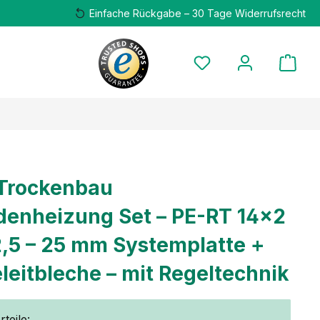
Einfache Rückgabe – 30 Tage Widerrufsrecht
Trockenbau
enheizung Set – PE-RT 14×2
2,5 – 25 mm Systemplatte +
eitbleche – mit Regeltechnik
teile: