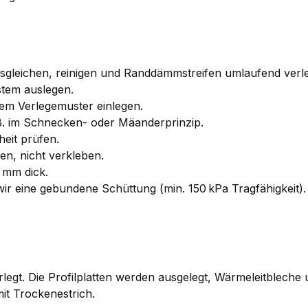
ausgleichen, reinigen und Randdämmstreifen umlaufend verl
stem auslegen.
m Verlegemuster einlegen.
. B. im Schnecken- oder Mäanderprinzip.
eit prüfen.
n, nicht verkleben.
 mm dick.
r eine gebundene Schüttung (min. 150 kPa Tragfähigkeit).
gt. Die Profilplatten werden ausgelegt, Wärmeleitbleche 
it Trockenestrich.