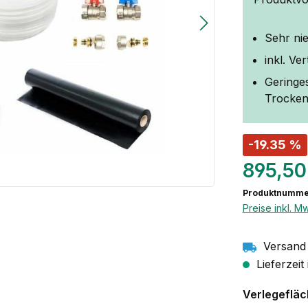
Sehr ni
inkl. Ve
Geringes
Trockene
-19.35 %
895,50
Produktnumme
Preise inkl. M
Versand 
Lieferzeit
Verlegeflä