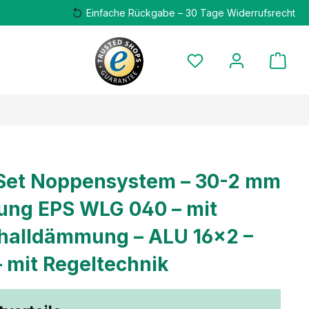
Einfache Rückgabe – 30 Tage Widerrufsrecht
Set Noppensystem – 30-2 mm
ng EPS WLG 040 – mit
challdämmung – ALU 16×2 –
– mit Regeltechnik