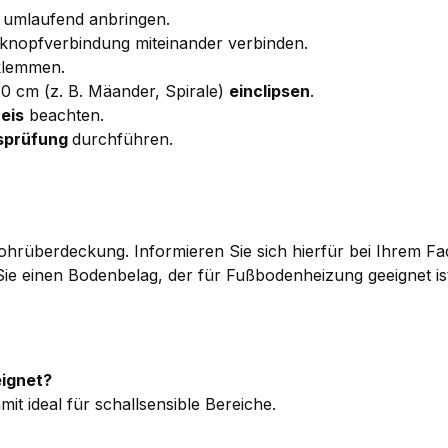
umlaufend anbringen.
nopfverbindung miteinander verbinden.
klemmen.
 cm (z. B. Mäander, Spirale)
einclipsen
.
eis
beachten.
tsprüfung
durchführen.
 Rohrüberdeckung. Informieren Sie sich hierfür bei Ihrem F
e einen Bodenbelag, der für Fußbodenheizung geeignet ist
eignet?
amit ideal für schallsensible Bereiche.