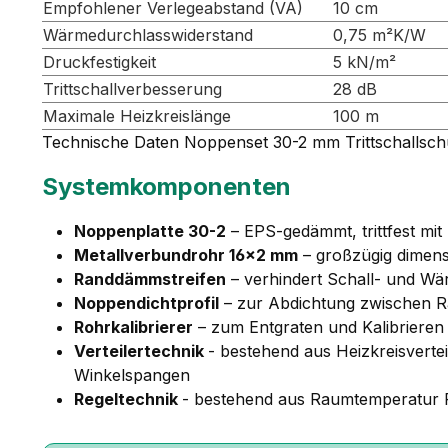
Empfohlener Verlegeabstand (VA)
10 cm
Wärmedurchlasswiderstand
0,75 m²K/W
Druckfestigkeit
5 kN/m²
Trittschallverbesserung
28 dB
Maximale Heizkreislänge
100 m
Technische Daten Noppenset 30-2 mm Trittschallsch
Systemkomponenten
Noppenplatte 30-2
– EPS-gedämmt, trittfest mit
Metallverbundrohr 16×2 mm
– großzügig dimens
Randdämmstreifen
– verhindert Schall- und W
Noppendichtprofil
– zur Abdichtung zwischen R
Rohrkalibrierer
– zum Entgraten und Kalibrieren
Verteilertechnik
- bestehend aus Heizkreisverte
Winkelspangen
Regeltechnik
- bestehend aus Raumtemperatur Re