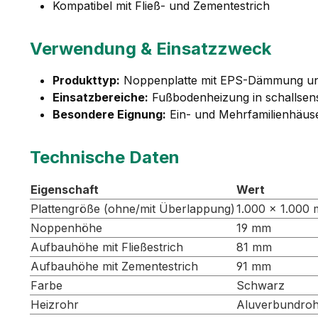
Kompatibel mit Fließ- und Zementestrich
Verwendung & Einsatzzweck
Produkttyp:
Noppenplatte mit EPS-Dämmung und 
Einsatzbereiche:
Fußbodenheizung in schallsens
Besondere Eignung:
Ein- und Mehrfamilienhäuse
Technische Daten
Eigenschaft
Wert
Plattengröße (ohne/mit Überlappung)
1.000 × 1.000 
Noppenhöhe
19 mm
Aufbauhöhe mit Fließestrich
81 mm
Aufbauhöhe mit Zementestrich
91 mm
Farbe
Schwarz
Heizrohr
Aluverbundro