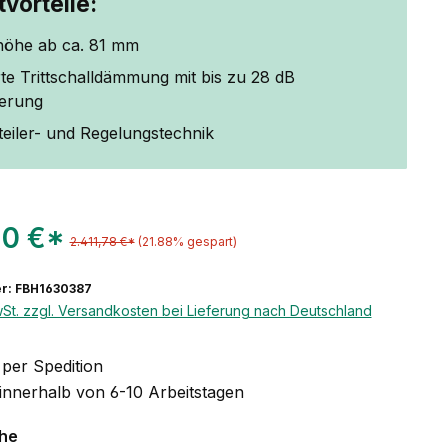
vorteile:
öhe ab ca. 81 mm
rte Trittschalldämmung mit bis zu 28 dB
erung
rteiler- und Regelungstechnik
20 €*
2.411,78 €*
(21.88% gespart)
r: FBH1630387
wSt. zzgl. Versandkosten bei Lieferung nach Deutschland
per Spedition
 innerhalb von 6-10 Arbeitstagen
auswählen
che