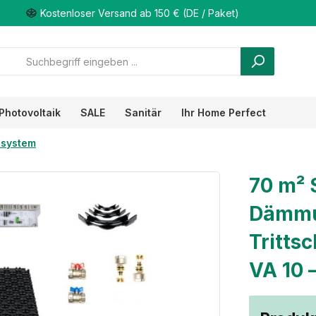
Kostenloser Versand ab 150 € (DE / Paket)
Photovoltaik
SALE
Sanitär
Ihr Home Perfect
system
70 m² 
Dämmu
Tritts
VA 10 