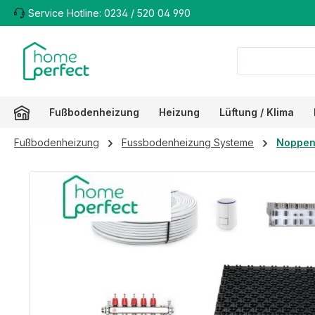
Service Hotline: 0234 / 520 04 990
m Hauptinhalt springen
Zur Suche springen
Zur Hauptnavigation springen
Fußbodenheizung
Heizung
Lüftung / Klima
Fußbodenheizung
Fussbodenheizung Systeme
Noppen
Bildergalerie überspringen