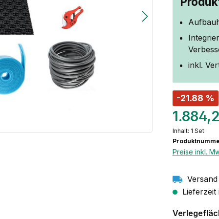
Produkt
Aufbauh
Integrie
Verbess
inkl. Ve
-21.88 %
1.884,
Inhalt:
1 Set
Produktnumme
Preise inkl. M
Versand 
Lieferzeit
Verlegeflä