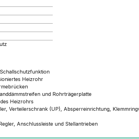
utz
 Schallschutzfunktion
ioniertes Heizrohr
ärmebrücken
anddämmstreifen und Rohrträgerplatte
 des Heizrohrs
iler, Verteilerschrank (UP), Absperreinrichtung, Klemmri
gler, Anschlussleiste und Stellantrieben