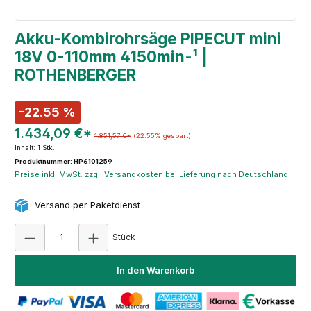
Akku-Kombirohrsäge PIPECUT mini
18V 0-110mm 4150min-¹ |
ROTHENBERGER
-22.55 %
1.434,09 €*
1.851,57 €*
(22.55% gespart)
Inhalt:
1 Stk.
Produktnummer: HP6101259
Preise inkl. MwSt. zzgl. Versandkosten bei Lieferung nach Deutschland
Versand per Paketdienst
Produkt Anzahl: Gib den gewünschten Wert e
Stück
In den Warenkorb