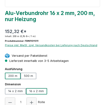
Alu-Verbundrohr 16 x 2 mm, 200 m,
nur Heizung
152,32 €*
Inhalt:
200 m
(0,76 €* / 1 m)
Produktnummer: FBN1109011
Preise inkl. MwSt. zzgl. Versandkosten bei Lieferung nach Deutschland
Versand per Paketdienst
Lieferzeit innerhalb von 3-5 Arbeitstagen
auswählen
Ausführung
200 m
500 m
auswählen
Dimension
14 x 2 mm
16 x 2 mm
Produkt Anzahl: Gib den gewünschten Wert ei
Rolle