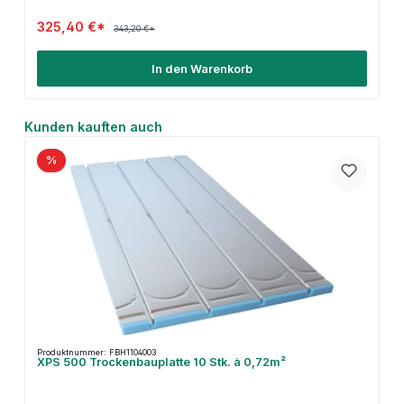
325,40 €*
343,20 €*
In den Warenkorb
Produktgalerie überspringen
Kunden kauften auch
%
Produktnummer: FBH1104003
XPS 500 Trockenbauplatte 10 Stk. à 0,72m²