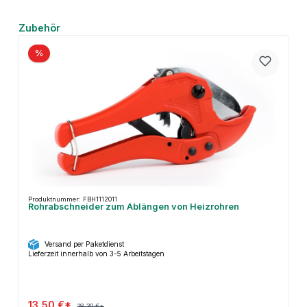
Produktgalerie überspringen
Zubehör
%
Produktnummer: FBH1112011
Rohrabschneider zum Ablängen von Heizrohren
Versand per Paketdienst
Lieferzeit innerhalb von 3-5 Arbeitstagen
13,50 €*
18,30 €*