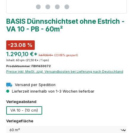
BASIS Dünnschichtset ohne Estrich -
VA 10 - PB - 60m²
-23.08 %
1.290,10 €*
1.677,13 €*
(23.08% gespart)
Inhalt:
60 qm
(21,50 €* / 1 qm)
Produktnummer: FBH1650072
Preise inkl. MwSt. zzgl. Versandkosten bei Lieferung nach Deutschland
Versand per Spedition
Lieferzeit innerhalb von 1-3 Wochen lieferbar
auswählen
Verlegeabstand
VA 10 - (10 cm)
auswählen
Verlegefläche