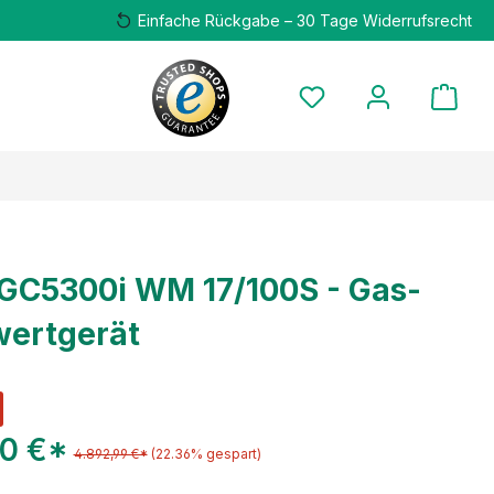
Einfache Rückgabe – 30 Tage Widerrufsrecht
GC5300i WM 17/100S - Gas-
ertgerät
00 €*
4.892,99 €*
(22.36% gespart)