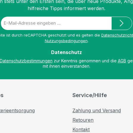
n stets unter den Ersten sein, die über neue Produkte, An
hilfreiche Tipps informiert werden.
E-
Mail-
Adresse
ite ist durch reCAPTCHA geschützt und es gelten die
Datenschutzricht
*
Nutzungsbedingungen
.
Datenschutz
Datenschutzbestimmungen
zur Kenntnis genommen und die
AGB
gel
mit ihnen einverstanden.
es
Service/Hilfe
terieentsorgung
Zahlung und Versand
Retouren
Kontakt