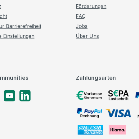
z
Förderungen
cht
FAQ
r Barrierefreiheit
Jobs
e Einstellungen
Über Uns
mmunities
Zahlungsarten
gram
YouTube
LinkedIn
Vorkasse, SEPA-Lastschrif
PayPal Rechnung, VISA, 