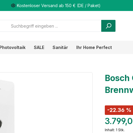
Kostenloser Versand ab 150 € (DE / Paket)
Photovoltaik
SALE
Sanitär
Ihr Home Perfect
Bosch 
Brennw
-22.36 %
3.799,
Inhalt:
1 Stk.