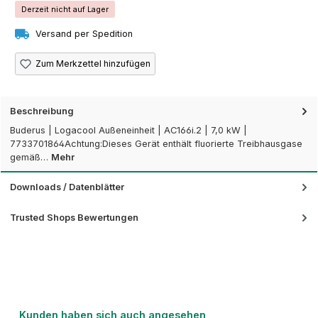
Derzeit nicht auf Lager
Versand per Spedition
Zum Merkzettel hinzufügen
Beschreibung
Buderus | Logacool Außeneinheit | AC166i.2 | 7,0 kW |
7733701864Achtung:Dieses Gerät enthält fluorierte Treibhausgase
gemäß…
Mehr
Downloads / Datenblätter
Trusted Shops Bewertungen
Produktgalerie überspringen
Kunden haben sich auch angesehen