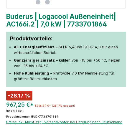
Buderus | Logacool Außeneinheit|
AC166i.2 | 7,0 kW | 7733701864
Produktvorteile:
A++ Energieeffizienz
– SEER 6,4 und SCOP 4,0 für einen
wirtschaftlichen Betrieb
Ganzjähriger Einsatz
– kühlen von −15 bis +50 °C, heizen
von −15 bis +24 °C
Hohe Kühlleistung
– kraftvolle 7,0 kW Nennleistung für
größere Räumlichkeiten
-28.17 %
967,25 €*
1.346,54 €*
(28.17% gespart)
Inhalt:
1 Stk.
Produktnummer: BUD-7733701864
Preise inkl. MwSt. zzgl. Versandkosten bei Lieferung nach Deutschland