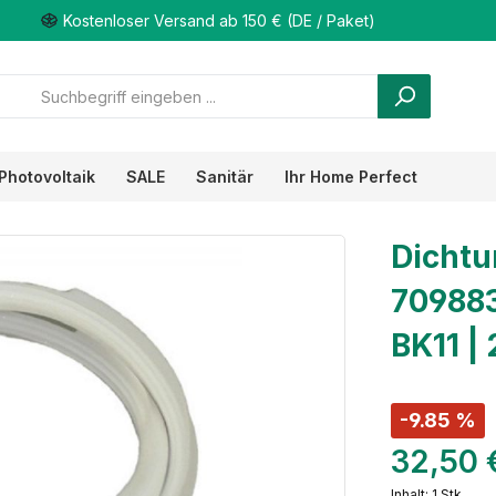
Kostenloser Versand ab 150 € (DE / Paket)
Photovoltaik
SALE
Sanitär
Ihr Home Perfect
Dicht
709883
BK11 |
-9.85 %
32,50 
Inhalt:
1 Stk.