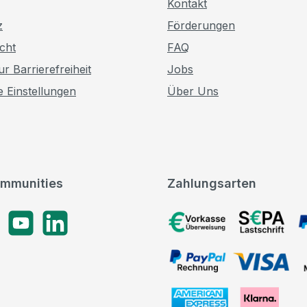
Kontakt
z
Förderungen
cht
FAQ
r Barrierefreiheit
Jobs
e Einstellungen
Über Uns
mmunities
Zahlungsarten
gram
YouTube
LinkedIn
Vorkasse, SEPA-Lastschrif
PayPal Rechnung, VISA, 