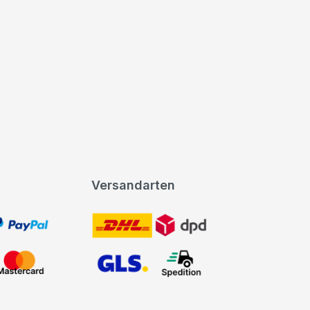
Versandarten
t, PayPal
DHL DPD
Mastercard
GLS Spedition