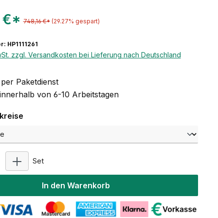
 €*
748,16 €*
(29.27% gespart)
: HP1111261
wSt. zzgl. Versandkosten bei Lieferung nach Deutschland
per Paketdienst
 innerhalb von 6-10 Arbeitstagen
auswählen
kreise
Produkt Anzahl: Gib den gewünschten Wert ein oder 
Set
In den Warenkorb