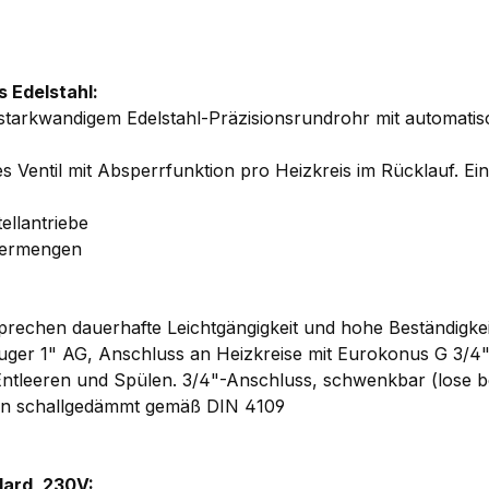
 Edelstahl:
 starkwandigem Edelstahl-Präzisionsrundrohr mit automati
res Ventil mit Absperrfunktion pro Heizkreis im Rücklauf. E
ellantriebe
sermengen
echen dauerhafte Leichtgängigkeit und hohe Beständigkei
ger 1" AG, Anschluss an Heizkreise mit Eurokonus G 3/
 Entleeren und Spülen. 3/4"-Anschluss, schwenkbar (lose be
len schallgedämmt gemäß DIN 4109
dard, 230V: