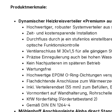
Produktmerkmale:
Dynamischer Heizkreisverteiler «Premium» aus
Hochwertiger, robuster Systemverteiler aus
Zeit- und kostensparende Installation
Durchfluss durch je ein stufenlos einstellba
optische Funktionskontrolle
Ventilanschluss M 30x1,5 für alle gängigen St
Präzise Einregulierung auch bei hohen Was
Kein Nachjustieren im späteren Betrieb
Wartungsfrei
Hochwertige EPDM O-Ring-Dichtungen verspr
Flachdichtende Anschlüsse zum Wärmeerzeu
Inkl. Verteilerendset (55 mm) zum Befüllen,
Vormontiert auf Wandhalterung, Rohrschel
KfW förderfähig (Fördertatbestand 2)
Gemäß DIN EN 1264-4
Möhlenhoff Anschlussleiste Alpha direct Stan