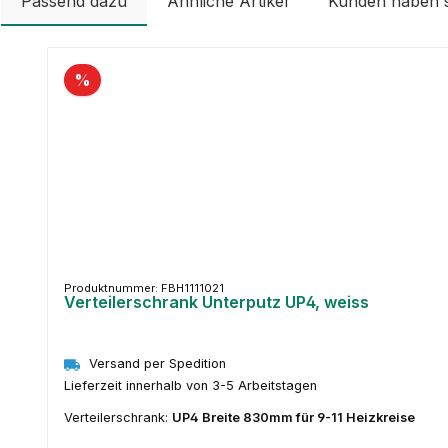
Passend dazu
Ähnliche Artikel
Kunden haben 
Produktgalerie überspringen
%
Produktnummer: FBH1111021
Verteilerschrank Unterputz UP4, weiss
Versand per Spedition
Lieferzeit innerhalb von 3-5 Arbeitstagen
Verteilerschrank:
UP4 Breite 830mm für 9-11 Heizkreise