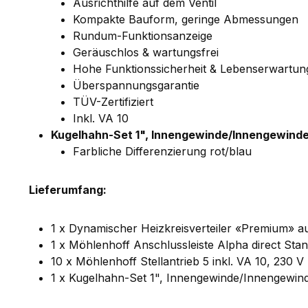
Ausrichthilfe auf dem Ventil
Kompakte Bauform, geringe Abmessungen
Rundum-Funktionsanzeige
Geräuschlos & wartungsfrei
Hohe Funktionssicherheit & Lebenserwartun
Überspannungsgarantie
TÜV-Zertifiziert
Inkl. VA 10
Kugelhahn-Set 1", Innengewinde/Innengewinde
Farbliche Differenzierung rot/blau
Lieferumfang:
1 x Dynamischer Heizkreisverteiler «Premium» au
1 x Möhlenhoff Anschlussleiste Alpha direct Sta
10 x Möhlenhoff Stellantrieb 5 inkl. VA 10, 230 V
1 x Kugelhahn-Set 1", Innengewinde/Innengewin