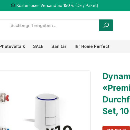
Kostenloser Versand ab 150 € (DE / Paket)
Photovoltaik
SALE
Sanitär
Ihr Home Perfect
Dynami
«Premi
Durchf
Set, 1