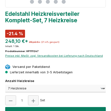
Edelstahl Heizkreisverteiler
Komplett-Set, 7 Heizkreise
-21.4 %
248,10 €*
315,63 €*
(21.4% gespart)
Inhalt:
1 Stk.
Produktnummer: HP1111247
Preise inkl. MwSt. zzgl. Versandkosten bei Lieferung nach Deutschland
Versand per Paketdienst
Lieferzeit innerhalb von 3-5 Arbeitstagen
auswählen
Anzahl Heizkreise
Produkt Anzahl: Gib den gewünschten Wert ein
Set