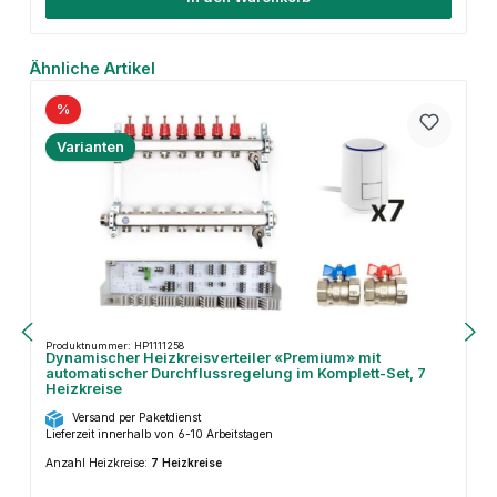
Produktgalerie überspringen
Ähnliche Artikel
%
Varianten
Produktnummer: HP1111258
Dynamischer Heizkreisverteiler «Premium» mit
automatischer Durchflussregelung im Komplett-Set, 7
Heizkreise
Versand per Paketdienst
Lieferzeit innerhalb von 6-10 Arbeitstagen
Anzahl Heizkreise:
7 Heizkreise