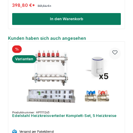
398,80 €*
501,54 €*
In den Warenkorb
Produktgalerie überspringen
Kunden haben sich auch angesehen
%
Varianten
Produktnummer: HP1111245
Edelstahl Heizkreisverteiler Komplett-Set, 5 Heizkreise
Versand per Paketdienst