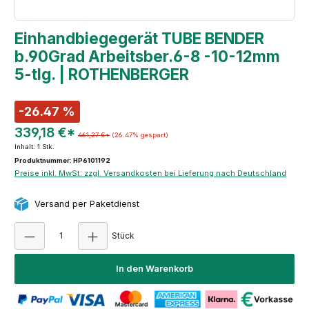
Einhandbiegegerät TUBE BENDER
b.90Grad Arbeitsber.6-8 -10-12mm
5-tlg. | ROTHENBERGER
-26.47 %
339,18 €*
461,27 €*
(26.47% gespart)
Inhalt:
1 Stk.
Produktnummer: HP6101192
Preise inkl. MwSt. zzgl. Versandkosten bei Lieferung nach Deutschland
Versand per Paketdienst
Produkt Anzahl: Gib den gewünschten Wert e
Stück
In den Warenkorb