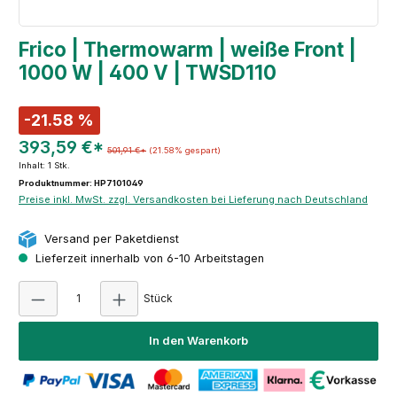
Frico | Thermowarm | weiße Front |
1000 W | 400 V | TWSD110
-21.58 %
393,59 €*
501,91 €*
(21.58% gespart)
Inhalt:
1 Stk.
Produktnummer: HP7101049
Preise inkl. MwSt. zzgl. Versandkosten bei Lieferung nach Deutschland
Versand per Paketdienst
Lieferzeit innerhalb von 6-10 Arbeitstagen
Produkt Anzahl: Gib den gewünschten Wert e
Stück
In den Warenkorb