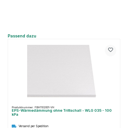
Produktgalerie überspringen
Passend dazu
Produktnummer: FBH1102001-VH
EPS-Wärmedämmung ohne Trittschall - WLG 035 - 100
kPa
Versand per Spedition