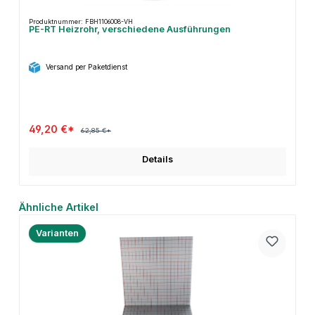
Produktnummer: FBH1106008-VH
PE-RT Heizrohr, verschiedene Ausführungen
Versand per Paketdienst
49,20 €*
62,85 €*
Details
Produktgalerie überspringen
Ähnliche Artikel
Varianten