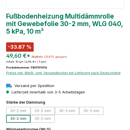
Fußbodenheizung Multidämmrolle
mit Gewebefolie 30-2 mm, WLG 040,
5 kPa, 10 m²
-33.87 %
49,60 €*
75,00 €*
(33.87% gespart)
Inhalt:
10 qm
(4,96 €* / 1 qm)
Produktnummer: FBH1101016
Preise inkl. MwSt. zzgl. Versandkosten bei Lieferung nach Deutschland
Versand per Spedition
Lieferzeit innerhalb von 3-5 Arbeitstagen
auswählen
Stärke der Dämmung
20-2 mm
25-2 mm
30-3 mm
35-3 mm
(Diese Option ist zurzeit nicht verfügbar.)
(Diese Option ist zurzeit nicht verfügbar.)
(Diese Option ist zurzeit nicht verfügbar
(Diese Option ist zurzeit
30-2 mm
35-2 mm
(Diese Option ist zurzeit nicht verfügbar.)
auswählen
Wärmeleitgruppe (WLG)