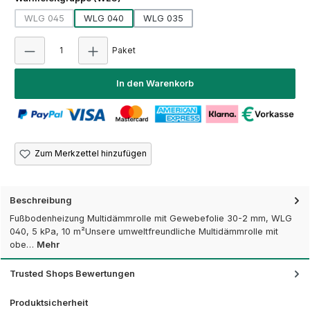
WLG 045
WLG 040
WLG 035
(Diese Option ist zurzeit nicht verfügbar.)
Produkt Anzahl: Gib den gewünschten Wert e
Paket
In den Warenkorb
Zum Merkzettel hinzufügen
Beschreibung
Fußbodenheizung Multidämmrolle mit Gewebefolie 30-2 mm, WLG
040, 5 kPa, 10 m²Unsere umweltfreundliche Multidämmrolle mit
obe…
Mehr
Trusted Shops Bewertungen
Produktsicherheit