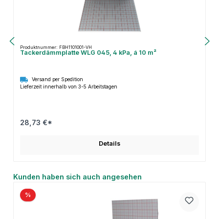
Produktnummer: FBH1101001-VH
Tackerdämmplatte WLG 045, 4 kPa, á 10 m²
Versand per Spedition
Lieferzeit innerhalb von 3-5 Arbeitstagen
28,73 €*
Details
Produktgalerie überspringen
Kunden haben sich auch angesehen
%