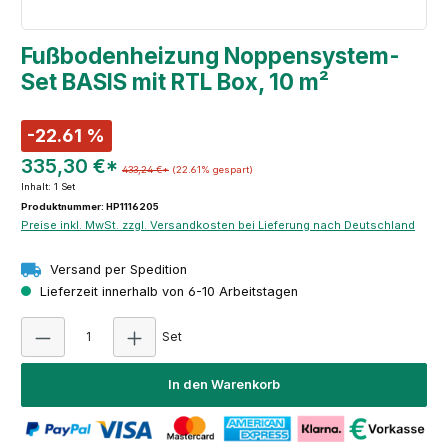
Fußbodenheizung Noppensystem-
Set BASIS mit RTL Box, 10 m²
-22.61 %
335,30 €*
433,24 €*
(22.61% gespart)
Inhalt:
1 Set
Produktnummer: HP1116205
Preise inkl. MwSt. zzgl. Versandkosten bei Lieferung nach Deutschland
Versand per Spedition
Lieferzeit innerhalb von 6-10 Arbeitstagen
Produkt Anzahl: Gib den gewünschten Wert ein
Set
In den Warenkorb