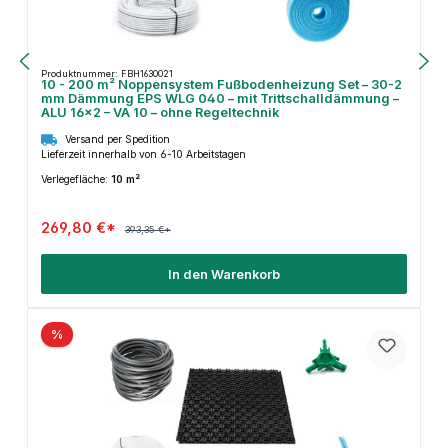
Produktnummer: FBH1630021
10 - 200 m² Noppensystem Fußbodenheizung Set – 30-2
mm Dämmung EPS WLG 040 – mit Trittschalldämmung –
ALU 16×2 – VA 10 – ohne Regeltechnik
Versand per Spedition
Lieferzeit innerhalb von 6-10 Arbeitstagen
Verlegefläche:
10 m²
269,80 €*
393,35 €*
In den Warenkorb
%