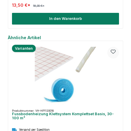
13,50 €*
18,30 €*
In den Warenkorb
Produktgalerie überspringen
Ähnliche Artikel
Varianten
Produktnummer: VH-HP1120018
Fussbodenheizung Klettsystem Komplettset Basis, 30-
100 m²
Versand per Spedition