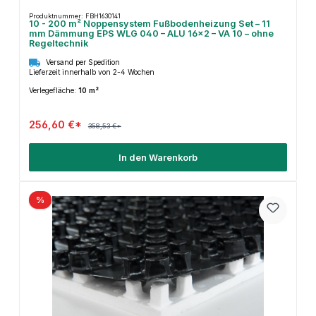
Produktnummer: FBH1630141
10 - 200 m² Noppensystem Fußbodenheizung Set – 11
mm Dämmung EPS WLG 040 – ALU 16×2 – VA 10 – ohne
Regeltechnik
Versand per Spedition
Lieferzeit innerhalb von 2-4 Wochen
Verlegefläche:
10 m²
256,60 €*
358,53 €*
In den Warenkorb
%