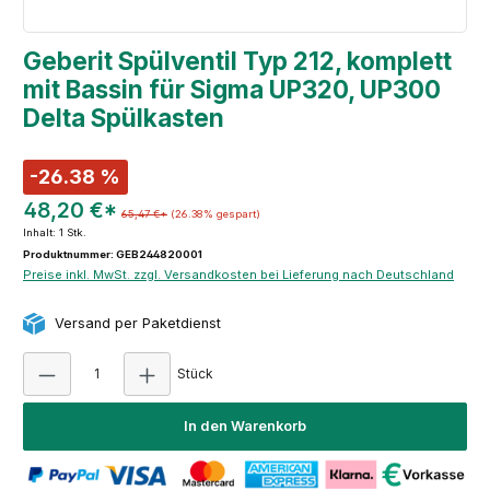
Geberit Spülventil Typ 212, komplett
mit Bassin für Sigma UP320, UP300
Delta Spülkasten
-26.38 %
48,20 €*
65,47 €*
(26.38% gespart)
Inhalt:
1 Stk.
Produktnummer: GEB244820001
Preise inkl. MwSt. zzgl. Versandkosten bei Lieferung nach Deutschland
Versand per Paketdienst
Produkt Anzahl: Gib den gewünschten Wert e
Stück
In den Warenkorb