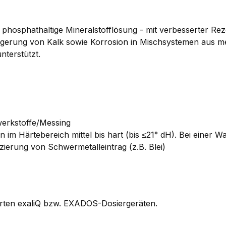
e phosphathaltige Mineralstofflösung - mit verbesserter Re
blagerung von Kalk sowie Korrosion in Mischsystemen aus m
nterstützt.
werkstoffe/Messing
 im Härtebereich mittel bis hart (bis ≤21° dH). Bei einer 
ierung von Schwermetalleintrag (z.B. Blei)
ierten exaliQ bzw. EXADOS-Dosiergeräten.