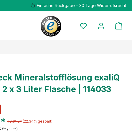
Einfache Rückgabe – 30 Tage Widerrufsrecht
ck Mineralstofflösung exaliQ
 2 x 3 Liter Flasche | 114033
€*
90,01 €*
(22.34% gespart)
 €* / 1 Ltr.)