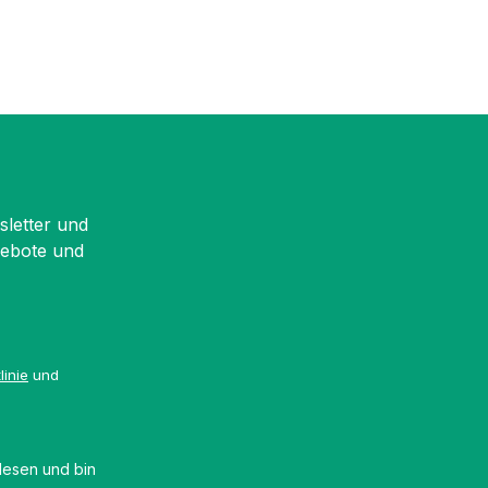
sletter und
gebote und
linie
und
esen und bin