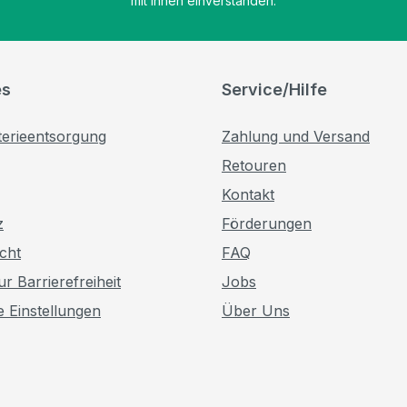
mit ihnen einverstanden.
es
Service/Hilfe
terieentsorgung
Zahlung und Versand
Retouren
Kontakt
z
Förderungen
cht
FAQ
r Barrierefreiheit
Jobs
e Einstellungen
Über Uns