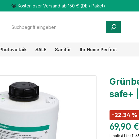
Kostenloser Versand ab 150 € (DE / Paket)
Photovoltaik
SALE
Sanitär
Ihr Home Perfect
Grünbe
safe+ |
-22.34 %
69,90 
Inhalt:
6 Ltr.
(11,65