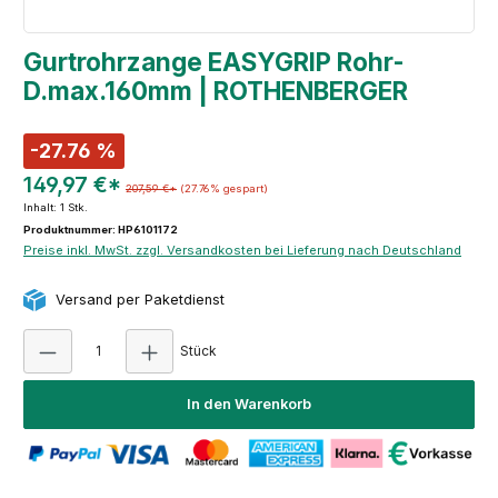
Gurtrohrzange EASYGRIP Rohr-
D.max.160mm | ROTHENBERGER
-27.76 %
149,97 €*
207,59 €*
(27.76% gespart)
Inhalt:
1 Stk.
Produktnummer: HP6101172
Preise inkl. MwSt. zzgl. Versandkosten bei Lieferung nach Deutschland
Versand per Paketdienst
Produkt Anzahl: Gib den gewünschten Wert e
Stück
In den Warenkorb