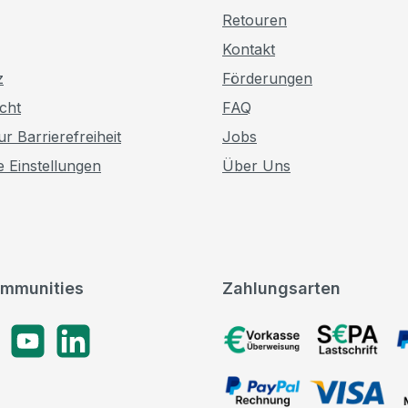
Retouren
Kontakt
z
Förderungen
cht
FAQ
r Barrierefreiheit
Jobs
e Einstellungen
Über Uns
mmunities
Zahlungsarten
gram
YouTube
LinkedIn
Vorkasse, SEPA-Lastschrif