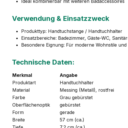
Ideal kombinierbar mit weiteren Badaccessoires
Verwendung & Einsatzzweck
Produkttyp: Handtuchstange / Handtuchhalter
Einsatzbereiche: Badezimmer, Gäste-WC, Sanitä
Besondere Eignung: Für moderne Wohnstile und
Technische Daten:
Merkmal
Angabe
Produktart
Handtuchhalter
Material
Messing (Metall), rostfrei
Farbe
Grau gebürstet
Oberflächenoptik
gebürstet
Form
gerade
Breite
57 cm (ca.)
Tiefe
7,2 cm (ca.)