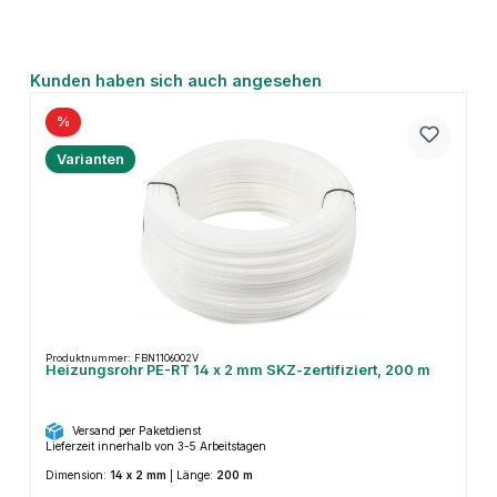
Produktgalerie überspringen
Kunden haben sich auch angesehen
%
Varianten
Produktnummer: FBN1106002V
Heizungsrohr PE-RT 14 x 2 mm SKZ-zertifiziert, 200 m
Versand per Paketdienst
Lieferzeit innerhalb von 3-5 Arbeitstagen
Dimension:
14 x 2 mm
|
Länge:
200 m