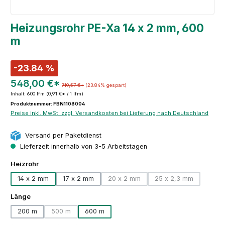
Heizungsrohr PE-Xa 14 x 2 mm, 600
m
-23.84 %
548,00 €*
719,57 €*
(23.84% gespart)
Inhalt:
600 lfm
(0,91 €* / 1 lfm)
Produktnummer: FBN1108004
Preise inkl. MwSt. zzgl. Versandkosten bei Lieferung nach Deutschland
Versand per Paketdienst
Lieferzeit innerhalb von 3-5 Arbeitstagen
auswählen
Heizrohr
14 x 2 mm
17 x 2 mm
20 x 2 mm
25 x 2,3 mm
(Diese Option ist zurzeit nicht verfüg
(Diese Option ist z
auswählen
Länge
200 m
500 m
600 m
(Diese Option ist zurzeit nicht verfügbar.)