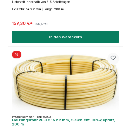
Lieferzeit innerhalb von 3-5 Arbeitstagen
Heizrohr:
14 x 2 mm
|
Länge:
200 m
159,30 €*
232,17 €*
In den Warenkorb
%
Produktnummer: FBN1107003
Heizungsrohr PE-Xc 16 x 2 mm, 5-Schicht, DIN-geprüft,
200 m