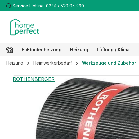
Service Hotline: 0234 / 520 04 990
m Hauptinhalt springen
Zur Suche springen
Zur Hauptnavigation springen
Fußbodenheizung
Heizung
Lüftung / Klima
Heizung
Heimwerkerbedarf
Werkzeuge und Zubehör
Bildergalerie überspringen
ROTHENBERGER