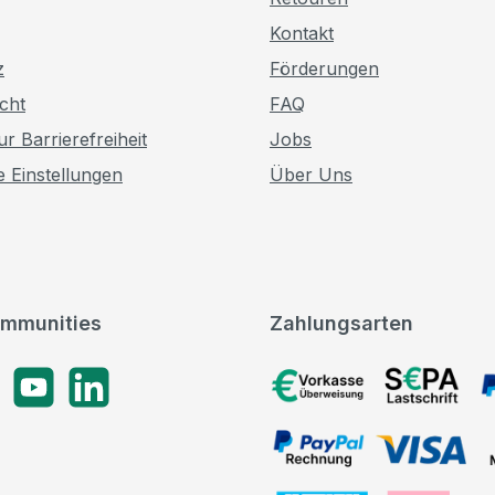
Kontakt
z
Förderungen
cht
FAQ
r Barrierefreiheit
Jobs
e Einstellungen
Über Uns
mmunities
Zahlungsarten
gram
YouTube
LinkedIn
Vorkasse, SEPA-Lastschrif
PayPal Rechnung, VISA, 