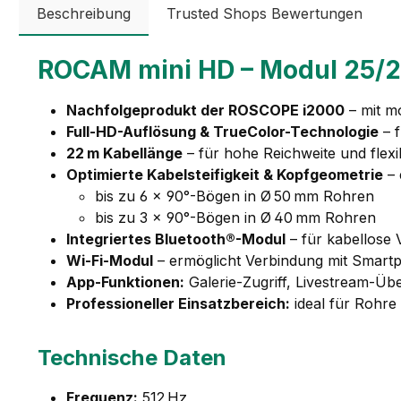
Beschreibung
Trusted Shops Bewertungen
ROCAM mini HD – Modul 25/2
Nachfolgeprodukt der ROSCOPE i2000
– mit m
Full-HD-Auflösung & TrueColor-Technologie
– f
22 m Kabellänge
– für hohe Reichweite und flexi
Optimierte Kabelsteifigkeit & Kopfgeometrie
– 
bis zu 6 × 90°-Bögen in Ø 50 mm Rohren
bis zu 3 × 90°-Bögen in Ø 40 mm Rohren
Integriertes Bluetooth®-Modul
– für kabellose
Wi-Fi-Modul
– ermöglicht Verbindung mit Smartph
App-Funktionen:
Galerie-Zugriff, Livestream-Üb
Professioneller Einsatzbereich:
ideal für Rohr
Technische Daten
Frequenz:
512 Hz