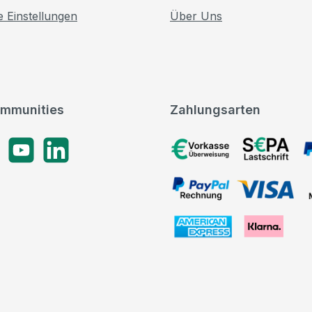
e Einstellungen
Über Uns
mmunities
Zahlungsarten
gram
YouTube
LinkedIn
Vorkasse, SEPA-Lastschrif
PayPal Rechnung, VISA, 
American Express, Klarna