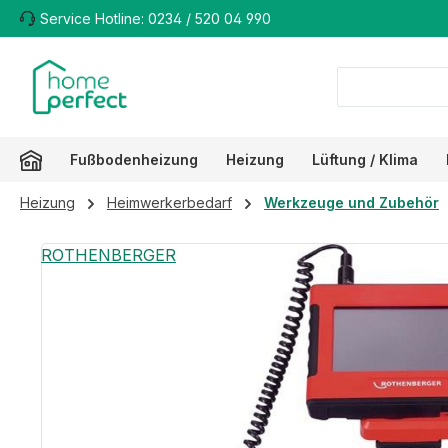
Service Hotline: 0234 / 520 04 990
m Hauptinhalt springen
Zur Suche springen
Zur Hauptnavigation springen
Fußbodenheizung
Heizung
Lüftung / Klima
Heizung
Heimwerkerbedarf
Werkzeuge und Zubehör
Bildergalerie überspringen
ROTHENBERGER