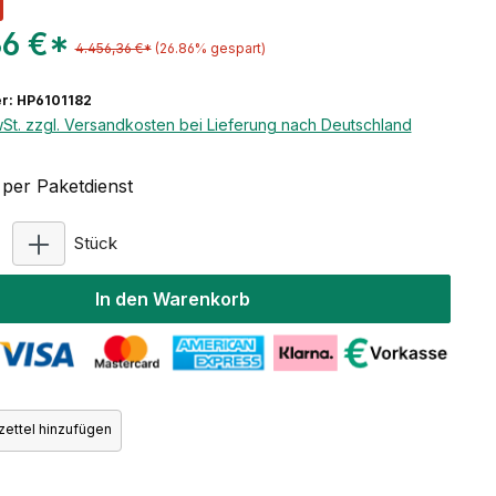
36 €*
4.456,36 €*
(26.86% gespart)
r: HP6101182
wSt. zzgl. Versandkosten bei Lieferung nach Deutschland
per Paketdienst
Produkt Anzahl: Gib den gewünschten Wert ein ode
Stück
In den Warenkorb
ettel hinzufügen