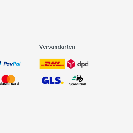
Versandarten
t, PayPal
DHL DPD
Mastercard
GLS Spedition